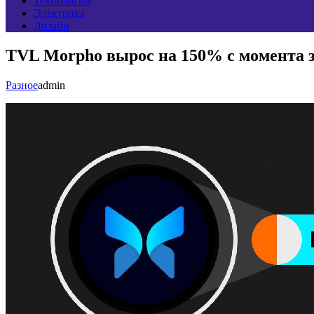
Технологии
Электрика
Дизайн
TVL Morpho вырос на 150% с момента з
Разное
admin