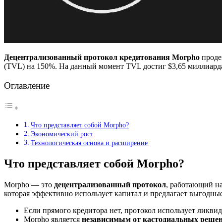
Децентрализованный протокол кредитования Morpho
проде
(TVL) на 150%. На данный момент TVL достиг $3,65 миллиард
Оглавление
Что представляет собой Morpho?
Экономический рост
Технологическая основа и расширение
Что представляет собой Morpho?
Morpho — это
децентрализованный протокол
, работающий на
которая эффективно использует капитал и предлагает выгодные
Если прямого кредитора нет, протокол использует ликвид
Morpho является
независимым от кастодиальных реше