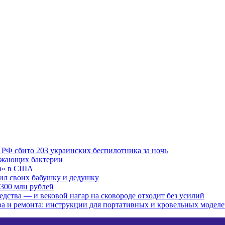
 РФ сбито 203 украинских беспилотника за ночь
ожающих бактерии
ма» в США
бил своих бабушку и дедушку
300 млн рублей
редства — и вековой нагар на сковороде отходит без усилий
тва и ремонта: инструкции для портативных и кровельных модел