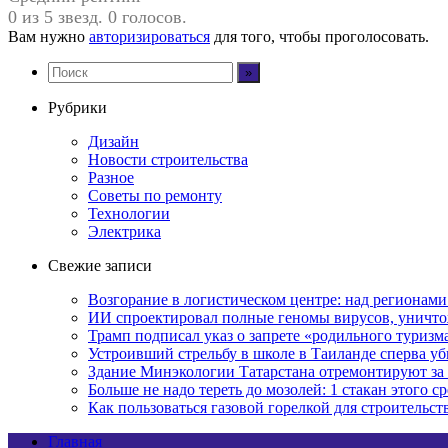
0 из 5 звезд. 0 голосов.
Вам нужно
авторизироваться
для того, чтобы проголосовать.
Рубрики
Дизайн
Новости строительства
Разное
Советы по ремонту
Технологии
Электрика
Свежие записи
Возгорание в логистическом центре: над регионами
ИИ спроектировал полные геномы вирусов, уничт
Трамп подписал указ о запрете «родильного туриз
Устроивший стрельбу в школе в Таиланде сперва у
Здание Минэкологии Татарстана отремонтируют за 
Больше не надо тереть до мозолей: 1 стакан этого с
Как пользоваться газовой горелкой для строительс
Главная