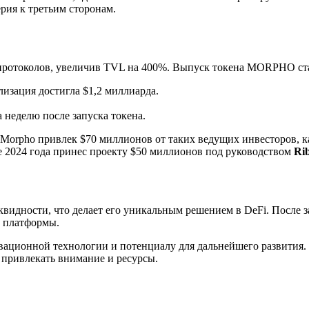
рия к третьим сторонам.
х протоколов, увеличив TVL на 400%. Выпуск токена MORPHO с
ализация достигла $1,2 миллиарда.
а неделю после запуска токена.
, Morpho привлек $70 миллионов от таких ведущих инвесторов, 
е 2024 года принес проекту $50 миллионов под руководством
Rib
видности, что делает его уникальным решением в DeFi. После за
т платформы.
овационной технологии и потенциалу для дальнейшего развития.
привлекать внимание и ресурсы.