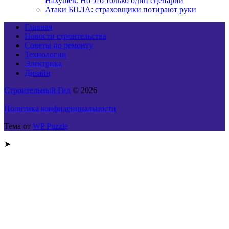
Нахушев. Но это только один сценарий
Атаки БПЛА: страховщики потирают руки
Главная
Новости строительства
Советы по ремонту
Технологии
Электрика
Дизайн
Строительный Гид
© 2026
Политика конфиденциальности
Тема от
WP Puzzle
➤