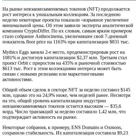
На рынке невзаимозаменяемых токенов (NFT) продолжается
рост интереса к уникальным коллекциям. За последнюю
неделю некоторые проекты показали «взрывное увеличение
минимальной цены. Об этом заявили эксперты аналитической
компании CryptoDiffer. По их словам, самым ярким примером
стало собрание Anthrocinema, увеличившее свой 7-дневный
показатель floor price на 1163% при капитализации $831 тыс.
Mythics Eggs заняли 2-е место, продемонстрировав рост на
1081% и достигнув капитализации $2,37 млн. Третьим стал
проект Orbit с приростом на 435% и рыночной стоимостью
$613 тыс. Рост к этим коллекциями интереса может быть
связан с новыми релизами или маркетинговыми
активностями.
Общий объем сделок в секторе NFT за неделю составил $145
млн, однако это на 24,9% ниже, чем неделей ранее. Несмотря
на это, общий уровень капитализации индустрии
невзаимозаменяемых токенов остается высоким — $35,6
млрд. Число транзакций за неделю составило 1,42 млн, что
подтверждает активность на рынке.
Некоторые собрания, к примеру, ENS Domains и Oxmons,
сохранили стабильность. Их капитализация составила $9,23