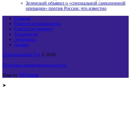
Зеленский объявил о «специальной санкционной
операции» против России: что известно
Главная
Новости строительства
Советы по ремонту
Технологии
Электрика
Дизайн
Строительный Гид
© 2026
Политика конфиденциальности
Тема от
WP Puzzle
➤