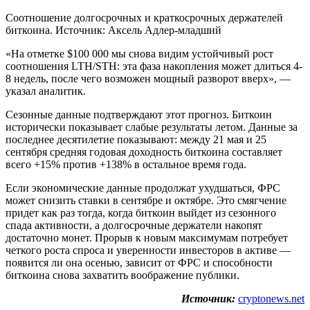
Соотношение долгосрочных и краткосрочных держателей
биткоина. Источник: Аксель Адлер-младший
«На отметке $100 000 мы снова видим устойчивый рост
соотношения LTH/STH: эта фаза накопления может длиться 4-
8 недель, после чего возможен мощный разворот вверх», —
указал аналитик.
Сезонные данные подтверждают этот прогноз. Биткоин
исторически показывает слабые результаты летом. Данные за
последнее десятилетие показывают: между 21 мая и 25
сентября средняя годовая доходность биткоина составляет
всего +15% против +138% в остальное время года.
Если экономические данные продолжат ухудшаться, ФРС
может снизить ставки в сентябре и октябре. Это смягчение
придет как раз тогда, когда биткоин выйдет из сезонного
спада активности, а долгосрочные держатели накопят
достаточно монет. Прорыв к новым максимумам потребует
четкого роста спроса и уверенности инвесторов в активе —
появится ли она осенью, зависит от ФРС и способности
биткоина снова захватить воображение публики.
Источник:
cryptonews.net