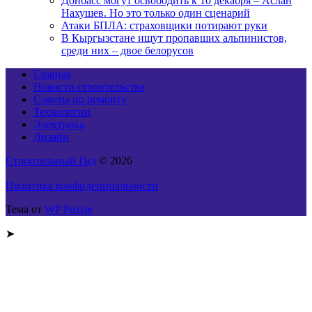
Донбасс могут освободить к 10 декабря – Аслан
Нахушев. Но это только один сценарий
Атаки БПЛА: страховщики потирают руки
В Кыргызстане ищут пропавших альпинистов,
среди них – двое белорусов
Главная
Новости строительства
Советы по ремонту
Технологии
Электрика
Дизайн
Строительный Гид
© 2026
Политика конфиденциальности
Тема от
WP Puzzle
➤