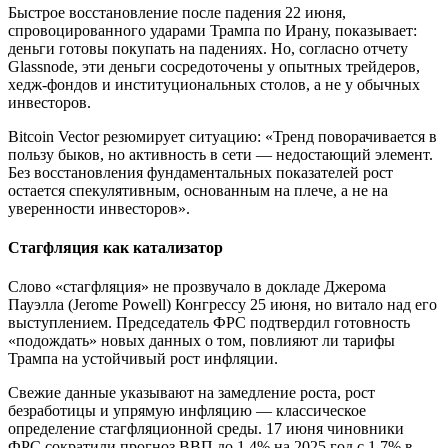
Быстрое восстановление после падения 22 июня,
спровоцированного ударами Трампа по Ирану, показывает:
деньги готовы покупать на падениях. Но, согласно отчету
Glassnode, эти деньги сосредоточены у опытных трейдеров,
хедж-фондов и институциональных столов, а не у обычных
инвесторов.
Bitcoin Vector резюмирует ситуацию: «Тренд поворачивается в
пользу быков, но активность в сети — недостающий элемент.
Без восстановления фундаментальных показателей рост
остается спекулятивным, основанным на плече, а не на
уверенности инвесторов».
Стагфляция как катализатор
Слово «стагфляция» не прозвучало в докладе Джерома
Пауэлла (Jerome Powell) Конгрессу 25 июня, но витало над его
выступлением. Председатель ФРС подтвердил готовность
«подождать» новых данных о том, повлияют ли тарифы
Трампа на устойчивый рост инфляции.
Свежие данные указывают на замедление роста, рост
безработицы и упрямую инфляцию — классическое
определение стагфляционной среды. 17 июня чиновники
ФРС сократили прогноз ВВП до 1,4% на 2025 год с 1,7% в