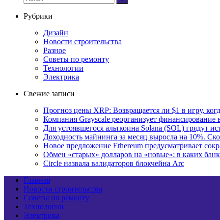
Рубрики
Дизайн
Новости строительства
Разное
Советы по ремонту
Технологии
Электрика
Свежие записи
Прогноз цены XRP: Возвращается ли $1 в игру, ког
Компания Grayscale реорганизует финансирование в
Для устоявшегося альткоина Solana (SOL) грядут и
Доходность майнинга за месяц выросла на 10%. Ско
Новое предложение Ethereum предусматривает сокр
Обмен «старых» долларов на «новые»: в каких бан
Circle назвала валидаторов блокчейна Arc
Главная
Новости строительства
Советы по ремонту
Технологии
Электрика