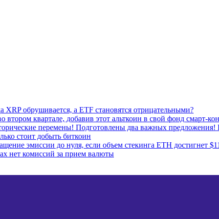
да XRP обрушивается, а ETF становятся отрицательными?
о втором квартале, добавив этот альткоин в свой фонд смарт-ко
сторические перемены! Подготовлены два важных предложения! 
лько стоит добыть биткоин
ащение эмиссии до нуля, если объем стекинга ETH достигнет $1
ках нет комиссий за прием валюты