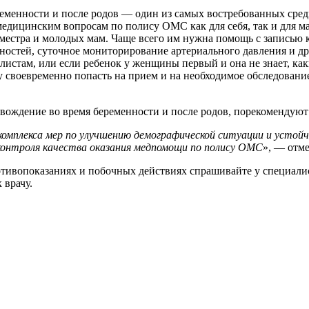
менности и после родов — один из самых востребованных среди
дицинским вопросам по полису ОМС как для себя, так и для ма
риместра и молодых мам. Чаще всего им нужна помощь с записью
ностей, суточное мониторирование артериального давления и д
листам, или если ребенок у женщины первый и она не знает, ка
у своевременно попасть на прием и на необходимое обследование
вождение во время беременности и после родов, порекомендуют
омплекса мер по улучшению демографической ситуации и устойч
контроля качества оказания медпомощи по полису ОМС
», — отм
ивопоказаниях и побочных действиях спрашивайте у специалист
 врачу.