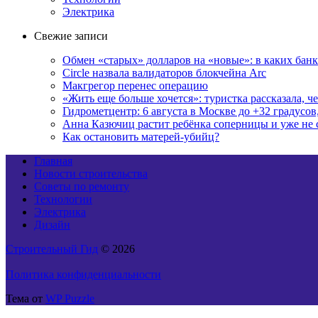
Электрика
Свежие записи
Обмен «старых» долларов на «новые»: в каких бан
Circle назвала валидаторов блокчейна Arc
Макгрегор перенес операцию
«Жить еще больше хочется»: туристка рассказала, ч
Гидрометцентр: 6 августа в Москве до +32 градусов
Анна Казючиц растит ребёнка соперницы и уже не 
Как остановить матерей-убийц?
Главная
Новости строительства
Советы по ремонту
Технологии
Электрика
Дизайн
Строительный Гид
© 2026
Политика конфиденциальности
Тема от
WP Puzzle