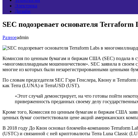
Технологии
Электрика
Дизайн
SEC подозревает основателя Terraform
Разное
admin
Комиссия по ценным бумагам и биржам США (SEC) подала в суд 
«многомиллиардным мошенничеством». SEC заявила в своем су
многие из которых были незарегистрированными ценными бум
По словам председателя SEC Гэри Генслера, Квону и Terrafo
как Terra (LUNA) и TerraUSD (UST).
«Этот случай демонстрирует, на что готовы пойти некот
приверженность преданных своему делу государственных
Кроме того, Комиссия по ценным бумагам и биржам США заявила
ценных бумаг соответствовали цене акций американских комп
В 2018 году До Квон основал блокчейн-компанию Terraform Lab
(USTC) и связанной с ней криптовалюты Terra Luna Classic (L