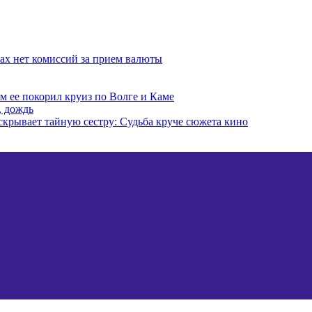
ках нет комиссий за прием валюты
ем ее покорил круиз по Волге и Каме
, дождь
скрывает тайную сестру: Судьба круче сюжета кино