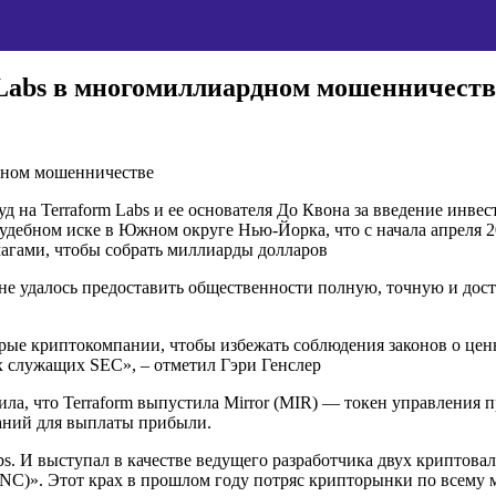
 Labs в многомиллиардном мошенничеств
на Terraform Labs и ее основателя До Квона за введение инвест
дебном иске в Южном округе Нью-Йорка, что с начала апреля 2
агами, чтобы собрать миллиарды долларов
rm не удалось предоставить общественности полную, точную и 
орые криптокомпании, чтобы избежать соблюдения законов о цен
 служащих SEC», – отметил Гэри Генслер
, что Terraform выпустила Mirror (MIR) — токен управления пр
аний для выплаты прибыли.
s. И выступал в качестве ведущего разработчика двух криптова
UNC)». Этот крах в прошлом году потряс крипторынки по всему 