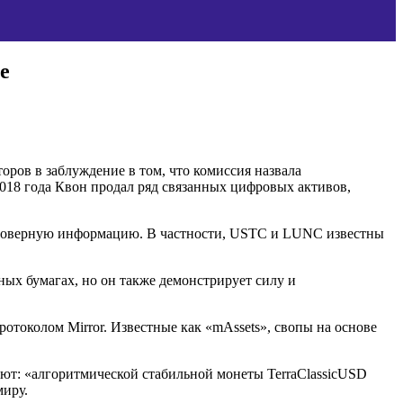
е
оров в заблуждение в том, что комиссия назвала
018 года Квон продал ряд связанных цифровых активов,
достоверную информацию. В частности, USTC и LUNC известны
ных бумагах, но он также демонстрирует силу и
отоколом Mirror. Известные как «mAssets», свопы на основе
лют: «алгоритмической стабильной монеты TerraClassicUSD
миру.