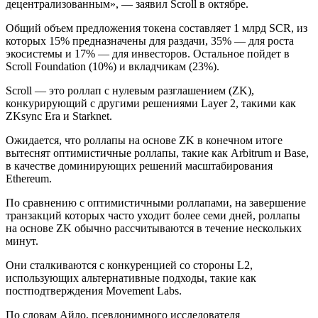
децентрализованным», — заявил Scroll в октябре.
Общий объем предложения токена составляет 1 млрд SCR, из
которых 15% предназначены для раздачи, 35% — для роста
экосистемы и 17% — для инвесторов. Остальное пойдет в
Scroll Foundation (10%) и вкладчикам (23%).
Scroll — это роллап с нулевым разглашением (ZK),
конкурирующий с другими решениями Layer 2, такими как
ZKsync Era и Starknet.
Ожидается, что роллапы на основе ZK в конечном итоге
вытеснят оптимистичные роллапы, такие как Arbitrum и Base,
в качестве доминирующих решений масштабирования
Ethereum.
По сравнению с оптимистичными роллапами, на завершение
транзакций которых часто уходит более семи дней, роллапы
на основе ZK обычно рассчитываются в течение нескольких
минут.
Они сталкиваются с конкуренцией со стороны L2,
использующих альтернативные подходы, такие как
постподтверждения Movement Labs.
По словам Айло, псевдонимного исследователя