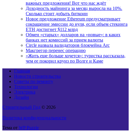
важных предложения! Вот что нас ждёт
Доходность майнинга за месяц выросла на 10%.
Сколько стоит добыть биткоин
Новое предложение Ethereum предусматривает
сокращение эмиссии до нуля, если объем стекинга
ETH достигнет $112 млрд
Обмен «старых» долларов на «новые»: в каких
банках нет комиссий за прием валюты
Circle назвала валидаторов блокчейна Arc
Макгрегор перенес операцию
«Жить еще больше хочется»: туристка рассказала,
чем ее покорил круиз по Волге и Каме
Главная
Новости строительства
Советы по ремонту
Технологии
Электрика
Дизайн
Строительный Гид
© 2026
Политика конфиденциальности
Тема от
WP Puzzle