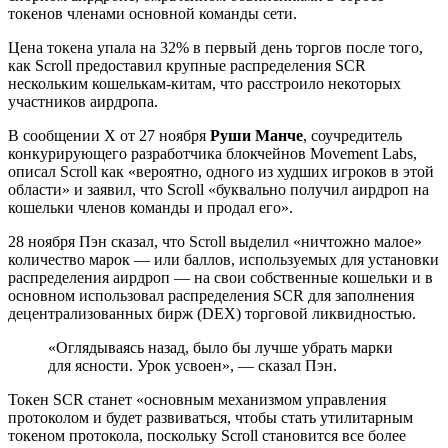
токенов членами основной команды сети.
Цена токена упала на 32% в первый день торгов после того,
как Scroll предоставил крупные распределения SCR
нескольким кошелькам-китам, что расстроило некоторых
участников аирдропа.
В сообщении X от 27 ноября
Руши Манче
, соучредитель
конкурирующего разработчика блокчейнов Movement Labs,
описал Scroll как «вероятно, одного из худших игроков в этой
области» и заявил, что Scroll «буквально получил аирдроп на
кошельки членов команды и продал его».
28 ноября Пэн сказал, что Scroll выделил «ничтожно малое»
количество марок — или баллов, используемых для установки
распределения аирдроп — на свои собственные кошельки и в
основном использовал распределения SCR для заполнения
децентрализованных бирж (DEX) торговой ликвидностью.
«Оглядываясь назад, было бы лучше убрать марки
для ясности. Урок усвоен», — сказал Пэн.
Токен SCR станет «основным механизмом управления
протоколом и будет развиваться, чтобы стать утилитарным
токеном протокола, поскольку Scroll становится все более