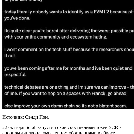
Источник: Сэнди Пэн.
22 октября Scroll запустил свой собственный токен SCR в
спорном аирдропе, омраченном обвинениями в сбросе