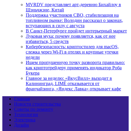
MVRDV представляет арт-деревню Бихайлоу в
Шэньчжэне, Китай
Поддержка участников СВО, стабилизация на
топливном рынке: Володин рассказал о законах,
вступающих в силу с августа
В Санкт-Петербурге пройдет интерьерный маркет
Луковая муха: почему появляется, как от нее
избавиться, 5 средств
Кибербезопасность: криптостилер для macOS,
слежка через Wi-Fi в отелях и крупные утечки
недели
Ищем пропущенную точку разворота правильно:
как криптотрейдеру применять индикатор Роба
Букера
Главное за неделю: «ВкусВилл» выходит в
Калининград, LIMÉ отказывается от
франчайзинга, «Яндекс Лавка» открывает кафе
Главная
Новости строительства
Советы по ремонту
Технологии
Электрика
Дизайн