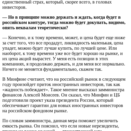
единственный страх, который, скорее всего, в головах
инвесторов.
— Но в принципе можно держать и ждать, когда будет в
российском контуре, тогда можно будет докупать, видимо,
опять неквалам теоретически?
— Конечно, и к тому времени, может, и цена будет еще ниже
за счет того, что все продадут, ликвидность маленькая, цена
упадет, можно будет лучше купить, по лучшей цене. Или
наоборот, к тому времени уже все будет хорошо на рынке, и
их цена акций вырастет. У меня есть позиции в этих
компаниях, я продолжаю держать, и для меня все нормально.
Ничего не меняется фундаментально, скажем так.
В Минфине считают, что на российский рынок в следующем
году произойдет приток иностранных инвесторов, так как
«жадность побеждает». Такое мнение высказал замминистра
финансов Алексей Моисеев. Он сказал, что Минфин и ЦБ
подготовили проект указа президента России, который
обеспечивает гарантии для новых иностранных инвесторов
на российском фондовом рынке.
По словам замминистра, данная мера поможет увеличить
емкость рынка. Он пояснил, что если новые нерезиденты,