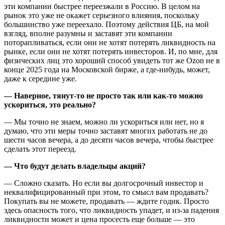
эти компании быстрее переезжали в Россию. В целом на
рынок это уже не окажет серьезного влияния, поскольку
большинство уже переехало. Поэтому действия ЦБ, на мой
взгляд, вполне разумны и заставят эти компании
поторапливаться, если они не хотят потерять ликвидность на
рынке, если они не хотят потерять инвесторов. И, по мне, для
физических лиц это хороший способ увидеть тот же Ozon не в
конце 2025 года на Московской бирже, а где-нибудь, может,
даже к середине уже.
— Наверное, тянут-то не просто так или как-то можно
ускориться, это реально?
— Мы точно не знаем, можно ли ускориться или нет, но я
думаю, что эти меры точно заставят многих работать не до
шести часов вечера, а до десяти часов вечера, чтобы быстрее
сделать этот переезд.
— Что будут делать владельцы акций?
— Сложно сказать. Но если вы долгосрочный инвестор и
неквалифицированный при этом, то смысл вам продавать?
Покупать вы не можете, продавать — ждите годик. Просто
здесь опасность того, что ликвидность упадет, и из-за падения
ликвидности может и цена просесть еще больше — это