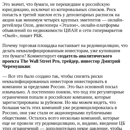
Это значит, что бумаги, не перешедшие в российскую
юрисдикцию, исключат из котировальных списков. Риск
попасть в третий эшелон есть у депозитарных расписок на
акции как минимум четырех крупных эмитентов — онлайн-
ретейлера Ozon, девелопера «Эталон», онлайн-платформы
объявлений по недвижимости ЦИАН и сети гипермаркетов
«Окей», пишет РБК.
Почему торговая площадка настаивает на редомициляции, что
делать неквалифицированным инвесторам, уже купившим
эти бумаги? Комментирует
создатель аналитического
проекта The Wall Street Pro, трейдер, инвестор Дмитрий
Черемушкин
:
— Все это было создано так, чтобы снизить риски
неквалифицированных инвесторов инвестировать в
компании за пределами России. Это был основной посыл
изначально. А постепенно поняли, что под эти регуляторные
ограничения попали и российские компании, которые
зарегистрированы за рубежом. Но мы можем видеть, что
большая часть этих компаний уже редомицилировалась в
Россию, они уже стали ее акционерными публичными
обществами. Осталось всего несколько компаний, которые
еще не провели эту редомициляцию, и, видимо, введение ЦБ
этих ограничений — дополнительно некое давление, чтобы