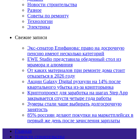
Новости строительства
Разное
Советы по ремонту
Технологии
Электрика
Свежие записи
Экс-сенатор Епифанова: право на досрочную
пенсию имеют несколько категорий
EWE Studio представила обеденный стол из
мрамора и алюминия
От каких материалов при ремонте дома стоит
отказаться в 2026 году
Акции Galaxy Digital рухнули на 14% после
квартального убытка из-за крипторынка
Криптопроект для заработка на шагах Step App
закрывается спустя четыре года работы
Зумеры стали чаще выбирать долгосрочную
занятость
85% россиян делают покупки на маркетплейсах в
первый же день после зачисления зарплаты
Главная
Новости строительства