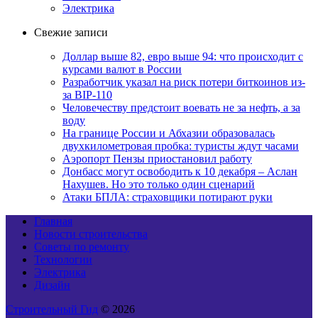
Электрика
Свежие записи
Доллар выше 82, евро выше 94: что происходит с
курсами валют в России
Разработчик указал на риск потери биткоинов из-
за BIP-110
Человечеству предстоит воевать не за нефть, а за
воду
На границе России и Абхазии образовалась
двухкилометровая пробка: туристы ждут часами
Аэропорт Пензы приостановил работу
Донбасс могут освободить к 10 декабря – Аслан
Нахушев. Но это только один сценарий
Атаки БПЛА: страховщики потирают руки
Главная
Новости строительства
Советы по ремонту
Технологии
Электрика
Дизайн
Строительный Гид
© 2026