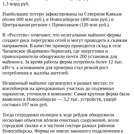
1,3 млрд руб.
Наибольшие потери зафиксированы на Северном Кавказе
(более 600 млн руб.), в Новосибирске (400 млн руб.) и
Центральном регионе с Приволжьем (120 млн руб.).
В «Россетях» отмечают, что нелегальные майнинг-фермы
создают риск перегрузки сетей и могут приводить к скачкам
напряжения. В качестве примера приводится склад в селе
Чапаевское (Карачаево-Черкесия), где энергетики и
правоохранители обнаружили почти 200 установок для
майнинга. За время работы ферма потребила более 12 тыс.
кВт⋅ч, а основанием для проверки стал резкий рост
потребления и жалобы жителей.
Незаконный майнинг организуют в разных местах: от
контейнеров на арендованных участках до подземных
паркингов, уточнили в компании. Самая крупная ферма была
выявлена в Новосибирске — 3,2 тыс. устройств, ущерб
составил 197 млн руб.
Тогда сотрудники полиции в ходе рейдов обнаружили
несколько объектов вблизи очистных сооружений, возле
городской свалки и в частном секторе разных районов
Новосибирска. Фермы не имели законного подключения к