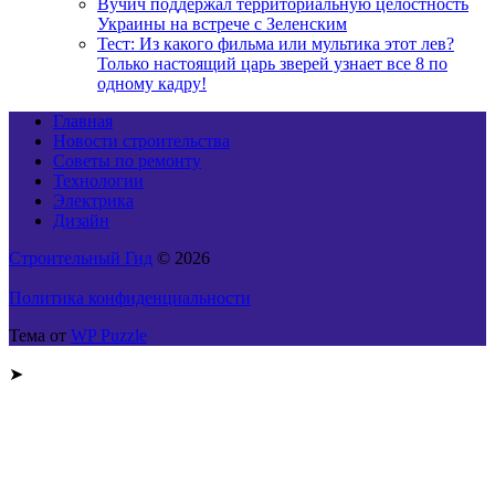
Вучич поддержал территориальную целостность
Украины на встрече с Зеленским
Тест: Из какого фильма или мультика этот лев?
Только настоящий царь зверей узнает все 8 по
одному кадру!
Главная
Новости строительства
Советы по ремонту
Технологии
Электрика
Дизайн
Строительный Гид
© 2026
Политика конфиденциальности
Тема от
WP Puzzle
➤