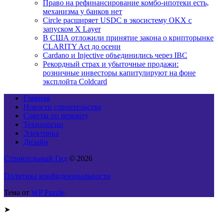
Право на рефинансирование комбо-ипотеки есть,
механизма у банков нет
Circle расширяет USDC в экосистему OKX с
запуском X Layer
В США отложили принятие закона о крипторынке
CLARITY Act до осени
Cardano и Injective объединились через IBC
Рекордный страх и убыточные продажи:
розничные инвесторы капитулируют на фоне
эксплойта Coldcard
Главная
Новости строительства
Советы по ремонту
Технологии
Электрика
Дизайн
Строительный Гид
© 2026
Политика конфиденциальности
Тема от
WP Puzzle
➤