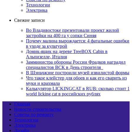
Технологии
Электрика
Свежие записи
Во Владивостоке презентовали проект жилой
застройки на 400 га у сопки Синяя
Почему малина вырождается: 4 фатальные ошибки
в уходе за культурой
Домик-ящик на дереве TreeBOX Cabin в
Альпизелле, Италия
Замминистра обороны России Фрадков наградил
специалистов ВСК в День строителя
В Шэньчжэне построили музей извилистой формы
Что такое клейстер для обоев и как его сварить из
муки и крахмала
Калькулятор LICKINGCAT в RUB: сколько стоит 1
world licking cat в российских рублях
Главная
Новости строительства
Советы по ремонту
Технологии
Электрика
Дизайн