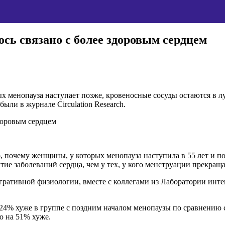
сь связано с более здоровым сердцем
ых менопауза наступает позже, кровеносные сосуды остаются в л
ыли в журнале Circulation Research.
, почему женщины, у которых менопауза наступила в 55 лет и п
е заболеваний сердца, чем у тех, у кого менструации прекращаю
гративной физиологии, вместе с коллегами из Лаборатории инт
 24% хуже в группе с поздним началом менопаузы по сравнению 
о на 51% хуже.