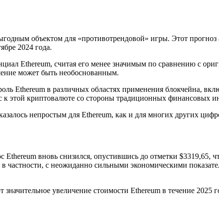
 выгодным объектом для «противотрендовой» игры. Этот прогноз а
ябре 2024 года.
нциал Ethereum, считая его менее значимым по сравнению с ор
ношение может быть необоснованным.
ль Ethereum в различных областях применения блокчейна, вклю
с к этой криптовалюте со стороны традиционных финансовых и
казалось непростым для Ethereum, как и для многих других цифр
с Ethereum вновь снизился, опустившись до отметки $3319,65, ч
, в частности, с неожиданно сильными экономическими показа
значительное увеличение стоимости Ethereum в течение 2025 го