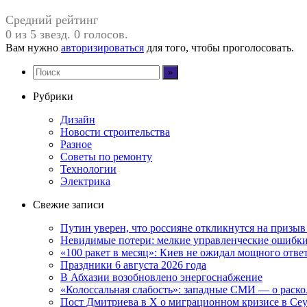
Средний рейтинг
0 из 5 звезд. 0 голосов.
Вам нужно
авторизироваться
для того, чтобы проголосовать.
Рубрики
Дизайн
Новости строительства
Разное
Советы по ремонту
Технологии
Электрика
Свежие записи
Путин уверен, что россияне откликнутся на призы
Невидимые потери: мелкие управленческие ошибк
«100 ракет в месяц»: Киев не ожидал мощного отв
Праздники 6 августа 2026 года
В Абхазии возобновлено энергоснабжение
«Колоссальная слабость»: западные СМИ — о раскол
Пост Дмитриева в X о миграционном кризисе в Се