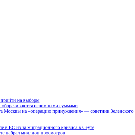
в прийти на выборы
и оборачиваются огромными суммами
ета Москвы на «операцию принуждения» — советник Зеленского 
е в ЕС из-за миграционного кризиса в Сеуте
уте набрал миллион просмотров