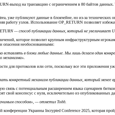
URN-выход на транзакцию с ограничением в 80 байтов данных. То
itrea, уже публикуют данные в блокчейне, но из-за техническ
няя работу узлов. Использование OP_RETURN позволяет избежат
ETURN — способ публикации данных, который не увеличивает 
раничений, которое позволит крупным инфраструктурным игрокам
эти опасения необоснованными:
гко вставлять в блоки любые данные. Мы лишь делаем один кон
о механизма».
ости для протоколов или сети, поскольку все эти приложения уж
ь конкретный механизм публикации данных, который менее вред
очную связь с потенциальным расширением языка сценариев битк
роят свой консенсус с нуля, исключительно из опубликованных д
ачимым способом», — отметил Тодд.
 конференции Украины Incrypted Conference 2025, которая прой