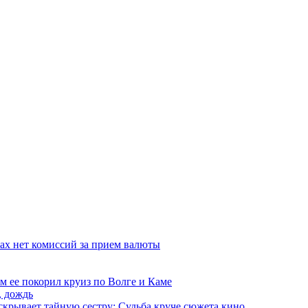
ках нет комиссий за прием валюты
ем ее покорил круиз по Волге и Каме
, дождь
скрывает тайную сестру: Судьба круче сюжета кино