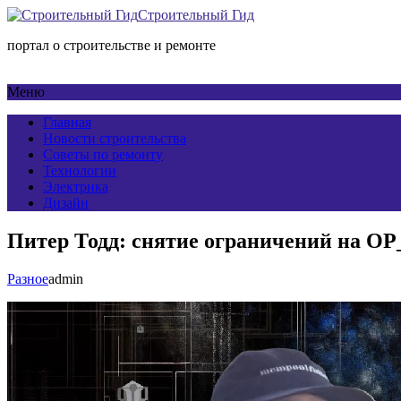
Строительный Гид
портал о строительстве и ремонте
Меню
Главная
Новости строительства
Советы по ремонту
Технологии
Электрика
Дизайн
Питер Тодд: снятие ограничений на O
Разное
admin