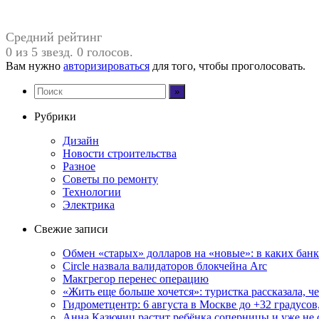
Средний рейтинг
0 из 5 звезд. 0 голосов.
Вам нужно
авторизироваться
для того, чтобы проголосовать.
Рубрики
Дизайн
Новости строительства
Разное
Советы по ремонту
Технологии
Электрика
Свежие записи
Обмен «старых» долларов на «новые»: в каких бан
Circle назвала валидаторов блокчейна Arc
Макгрегор перенес операцию
«Жить еще больше хочется»: туристка рассказала, ч
Гидрометцентр: 6 августа в Москве до +32 градусов
Анна Казючиц растит ребёнка соперницы и уже не 