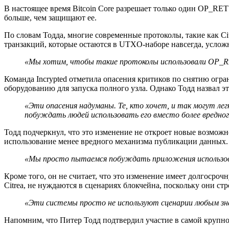
В настоящее время Bitcoin Core разрешает только один OP_RET
больше, чем защищают ее.
По словам Тодда, многие современные протоколы, такие как C
транзакций, которые остаются в UTXO-наборе навсегда, услож
«
Мы хотим, чтобы такие протоколы использовали OP_R
Команда Incrypted отметила опасения критиков по снятию ог
оборудованию для запуска полного узла. Однако Тодд назвал 
«Эти опасения надуманы. Те, кто хочет, и так могут ле
побуждать людей использовать его вместо более вредног
Тодд подчеркнул, что это изменение не откроет новые возможн
использование менее вредного механизма публикации данных.
«Мы просто пытаемся побуждать приложения использоват
Кроме того, он не считает, что это изменение имеет долгоср
Citrea, не нуждаются в сценариях блокчейна, поскольку они ст
«Эти системы просто не используют сценарии любым зн
Напомним, что Питер Тодд подтвердил участие в самой крупной