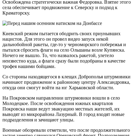
Освобождена стратегически важная Федоровка. Взятие этого
села обеспечивает продвижение к Северску и подход к
Краматорску.
Киевский режим пытается ободрить своих приунывших
нацистов. Для этого он провел видео запуск некой
дальнобойной ракеты, где-то у черноморского побережья и
пытался сбросить флаги на село Ольшаны возле Купянска.
Ничего не вышло. То, что назвалось ракетой, улетело
неизвестно куда, а флаги сразу были подобраны в качестве
трофея нашими бойцами.
Со стороны находящегося в клещах Доброполья штурмовики
начинают продвижение к районному центру Александровка,
откуда они смогут войти на юг Харьковской области.
На Покровском направлении штурмовики вошли в село
Молодецкое. После освобождения южных кварталов
Покровска наши ведут эвакуацию местных жителей, их
выводят из микрорайона Лазурный. В город входят новые
подразделения и зачищают улицы.
Военные обозревали отметили, что после продолжительного
застоя заметно сдвинулся Ореховский фронт. Подразделения