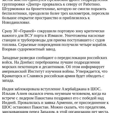
группировки «Днепр» прорвались к северу от Работино.
Штурмовики на бронетехнике, которую не смогли поразить
беспилотники, преодолели более трех километров, пересекли
большое открытое пространство и приблизилось к
Новоданиловке.
Сразу 30 «Гераней» сокрушили портовую зону критически
важного для ВСУ порта в Измаиле. Уничтожены насосные
станции и трубопроводы для приема поступавшего с судов
топлива. Серьезные повреждения получили четыре корабля.
Взорван судоремонтный завод.
Западные разведки сообщают о передислокации российских
войск. На Донбасс переброшены лучшие подразделения
морских пехотинцев и десантников. Об этом информирует
американский Институт изучения войны. Утверждается, что
Краматорск и Славянск российская армия будет обходить с
запада.
Индия заблокировала вступление Азербайджана в ШОС.
Ильхам Алиев оказался очень неумным человеком, когда на
встрече с лидером Пакистана поздравил его с победой над
Индией. Провалилась и заявка Армении, ее присоединение к
ШОС остановил Пакистан. Можно сказать, что предателям,
заискивающим перед Западом, в этой организации нет места.