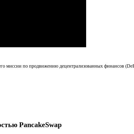
 его миссии по продвижению децентрализованных финансов (DeFi
остью PancakeSwap