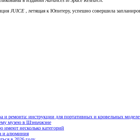
убликованы в издании
Advances in Space Research
.
анция
JUICE
, летящая к Юпитеру, успешно совершила запланир
тва и ремонта: инструкции для портативных и кровельных модел
сему музею в Шэньчжэне
ю имеют несколько категорий
ра и алюминия
ться в 2026 году