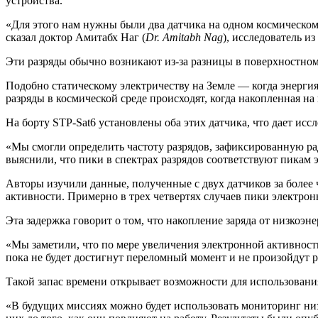
устройства.
«Для этого нам нужны были два датчика на одном космическом 
сказал доктор Амитабх Наг (
Dr. Amitabh Nag
), исследователь и
Эти разряды обычно возникают из-за разницы в поверхностном
Подобно статическому электричеству на Земле — когда энергия 
разряды в космической среде происходят, когда накопленная н
На борту STP-Sat6 установлены оба этих датчика, что дает и
«Мы смогли определить частоту разрядов, зафиксированную ра
выяснили, что пики в спектрах разрядов соответствуют пикам 
Авторы изучили данные, полученные с двух датчиков за более 
активности. Примерно в трех четвертях случаев пики электрон
Эта задержка говорит о том, что накопление заряда от низкоэн
«Мы заметили, что по мере увеличения электронной активности,
пока не будет достигнут переломный момент и не произойдут р
Такой запас времени открывает возможности для использовани
«В будущих миссиях можно будет использовать мониторинг низ