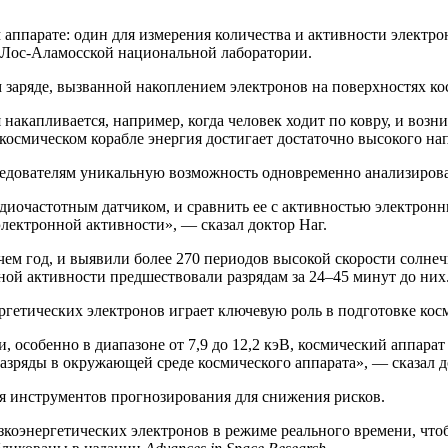
аппарате: один для измерения количества и активности электро
з Лос-Аламосской национальной лаборатории.
 заряде, вызванной накоплением электронов на поверхностях ко
накапливается, например, когда человек ходит по ковру, и возни
а космическом корабле энергия достигает достаточно высокого н
сследователям уникальную возможность одновременно анализиров
диочастотным датчиком, и сравнить ее с активностью электрон
электронной активности», — сказал доктор Наг.
чем год, и выявили более 270 периодов высокой скорости солнеч
ной активности предшествовали разрядам за 24–45 минут до них
ергетических электронов играет ключевую роль в подготовке кос
 особенно в диапазоне от 7,9 до 12,2 кэВ, космический аппарат 
азряды в окружающей среде космического аппарата», — сказал д
я инструментов прогнозирования для снижения рисков.
коэнергетических электронов в режиме реального времени, чтоб