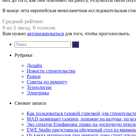
них до того, как они повлияют на работу. Результаты были оп
В конце лета европейская межпланетная исследовательская ст
Средний рейтинг
0 из 5 звезд. 0 голосов.
Вам нужно
авторизироваться
для того, чтобы проголосовать.
Рубрики
Дизайн
Новости строительства
Разное
Советы по ремонту
Технологии
Электрика
Свежие записи
Как пользоваться газовой горелкой для строительс
MAD размещает галереи, похожие на валуны, по в
Экс-сенатор Епифанова: право на досрочную пенси
EWE Studio представила обеденный стол из мрамо
От каких материалов при ремонте дома стоит отказа