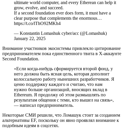
ultimate world computer, and every Etherean can help it
grow, evolve, and succeed.
If a second foundation ever does form, it must have a
clear purpose that complements the enormous…
https://t.co/lThO92MKh4
— Konstantin Lomashuk cyber/acc (@Lomashuk)
January 22, 2025
Внимание участников экосистемы привлекло цитирование
предпринимателем пока единственного твита в Х-аккаунте
Second Foundation.
«Если когда-нибудь сформируется второй фонд, у
него должна быть ясная цель, которая дополнит
колоссальную работу нынешних разработчиков. Я
ценю поддержку каждого и считаю, что нам
нужно больше организаций, вносящих вклад в
Ethereum. Я продолжу об этом размышлять по
результатам общения с теми, кто вышел на связь»,
— написал предприниматель.
Некоторые СМИ решили, что Ломашук стоит за созданием
альтернативы EF, поскольку он явно проявлял внимание к
подобным идеям в соцсетях.