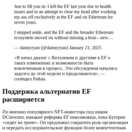
Just to fill you in: I left the EF last year due to health
issues and in an attempt to clear my head after working
my ass off exclusively at the EF and on Ethereum for
seven years.
I stepped aside, and the EF and the broader Ethereum
ecosystem moved on without missing a beat—new…
— dannyryan (@dannyryan) January 21, 2025
«Я начал диалог с Виталиком и другими в EF о
таких изменениях и возможности быть
вовлеченным в процесс. Эти обсуждения начались
задолго до этой недели и продолжаются», —
сообщил Райан.
Поддержка альтернатив EF
расширяется
По мнению популярного NFT-инвестора под ником
DCinvestor, никакие реформы EF невозможны, пока Бутерин
«сидит на троне». Он предложил сократить роль организации
и передать исследовательские функции более компетентным