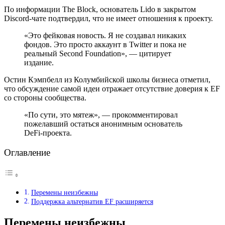
По информации The Block, основатель Lido в закрытом
Discord-чате подтвердил, что не имеет отношения к проекту.
«Это фейковая новость. Я не создавал никаких
фондов. Это просто аккаунт в Twitter и пока не
реальный Second Foundation», — цитирует
издание.
Остин Кэмпбелл из Колумбийской школы бизнеса отметил,
что обсуждение самой идеи отражает отсутствие доверия к EF
со стороны сообщества.
«По сути, это мятеж», — прокомментировал
пожелавший остаться анонимным основатель
DeFi-проекта.
Оглавление
Перемены неизбежны
Поддержка альтернатив EF расширяется
Перемены неизбежны