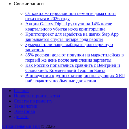
Свежие записи
От каких материалов при ремонте дома стоит
отказаться в 2026 году
Акции Galaxy Digital рухнули на 14% после
квартального убытка из-за крипторынка
Криптопроект для заработка на шагах Step App
закрывается спустя четыре года работы
Зумеры стали чаще выбирать долгосрочную
занятость
85% россиян делают покупки на маркетплейсах в
первый же день после зачисления зарплаты
Как Россию попытались сравнить с Венгрией и
Словакией. Комментарий Георгия Бовта
В поведении крупных китов, использующих XRP,
наблюдаются необычные движения
Главная
Новости строительства
Советы по ремонту
Технологии
Электрика
Дизайн
Строительный Гид
© 2026