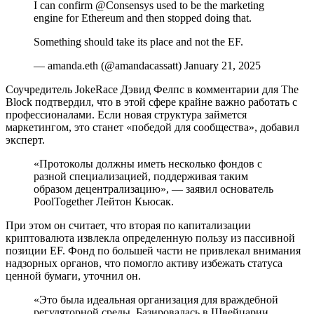
I can confirm @Consensys used to be the marketing
engine for Ethereum and then stopped doing that.
Something should take its place and not the EF.
— amanda.eth (@amandacassatt) January 21, 2025
Соучредитель JokeRace Дэвид Фелпс в комментарии для The
Block подтвердил, что в этой сфере крайне важно работать с
профессионалами. Если новая структура займется
маркетингом, это станет «победой для сообщества», добавил
эксперт.
«Протоколы должны иметь несколько фондов с
разной специализацией, поддерживая таким
образом децентрализацию», — заявил основатель
PoolTogether Лейтон Кьюсак.
При этом он считает, что вторая по капитализации
криптовалюта извлекла определенную пользу из пассивной
позиции EF. Фонд по большей части не привлекал внимания
надзорных органов, что помогло активу избежать статуса
ценной бумаги, уточнил он.
«Это была идеальная организация для враждебной
регуляторной среды. Базировалась в Швейцарии,