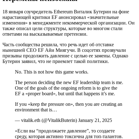
18 января соучредитель Ethereum Виталик Бутерин на фоне
нарастающей критики EF анонсировал «значительные
изменения» в менеджменте некоммерческой организации. Он
также описал цели структуры, которые во многом стали
ответами на высказываемые претензии.
Часть сообщества решила, что речь идет об отставке
нынешней CEO EF Айи Миягучи. В соцсетях прозвучали
призывы продолжить давление с целью ее замены. Однако
Бутерин заявил, что не приемлет такой политики.
No. This is not how this game works.
The person deciding the new EF leadership team is me.
One of the goals of the ongoing reform is to give the
EF a «proper board», but until that happens it’s me.
If you «keep the pressure on», then you are creating an
environment that is…
— vitalik.eth (@VitalikButerin) January 21, 2025
«Если вы “продолжаете давление”, то создаете
среду, которая активно токсична для топ-талантов.