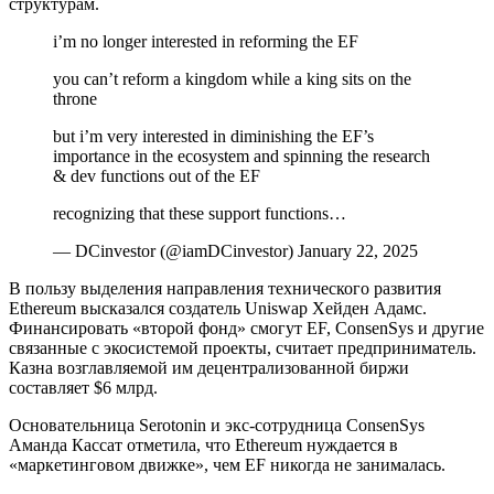
структурам.
i’m no longer interested in reforming the EF
you can’t reform a kingdom while a king sits on the
throne
but i’m very interested in diminishing the EF’s
importance in the ecosystem and spinning the research
& dev functions out of the EF
recognizing that these support functions…
— DCinvestor (@iamDCinvestor) January 22, 2025
В пользу выделения направления технического развития
Ethereum высказался создатель Uniswap Хейден Адамс.
Финансировать «второй фонд» смогут EF, ConsenSys и другие
связанные с экосистемой проекты, считает предприниматель.
Казна возглавляемой им децентрализованной биржи
составляет $6 млрд.
Основательница Serotonin и экс-сотрудница ConsenSys
Аманда Кассат отметила, что Ethereum нуждается в
«маркетинговом движке», чем EF никогда не занималась.