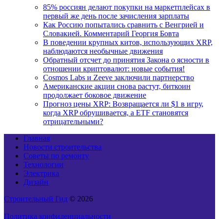
85% россиян делают покупки на маркетплейсах в
первый же день после зачисления зарплаты
Как Россию попытались сравнить с Венгрией и
Словакией. Комментарий Георгия Бовта
В поведении крупных китов, использующих XRP,
наблюдаются необычные движения
Обратный отсчет до принятия Закона о ясности в
отношении криптовалют: новые события!
Cosmos Labs и Zeeve заключили партнерство
Американские акции снова растут, биткоин
продолжает боковое движение
Прогноз цены XRP: Возвращается ли $1 в игру,
когда XRP обрушивается, а ETF становятся
отрицательными?
Главная
Новости строительства
Советы по ремонту
Технологии
Электрика
Дизайн
Строительный Гид
© 2026
Политика конфиденциальности