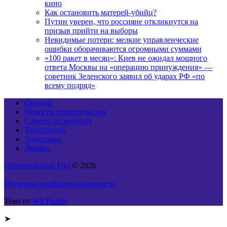
кино
Как остановить матерей-убийц?
Путин уверен, что россияне откликнутся на
призыв прийти на выборы
Невидимые потери: мелкие управленческие
ошибки оборачиваются огромными суммами
«100 ракет в месяц»: Киев не ожидал мощного
ответа Москвы на «операцию принуждения» —
советник Зеленского заявил об ударах РФ «по
всему подряд»
Главная
Новости строительства
Советы по ремонту
Технологии
Электрика
Дизайн
Строительный Гид
© 2026
Политика конфиденциальности
Тема от
WP Puzzle
➤