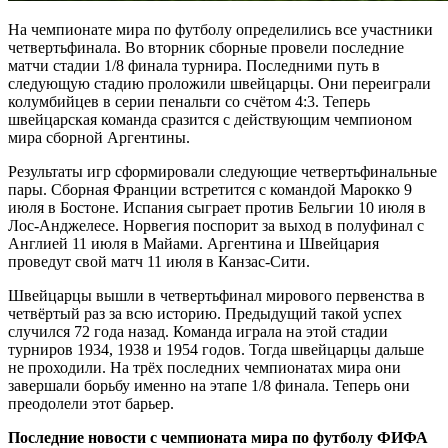
На чемпионате мира по футболу определились все участники
четвертьфинала. Во вторник сборные провели последние
матчи стадии 1/8 финала турнира. Последними путь в
следующую стадию проложили швейцарцы. Они переиграли
колумбийцев в серии пенальти со счётом 4:3. Теперь
швейцарская команда сразится с действующим чемпионом
мира сборной Аргентины.
Результаты игр сформировали следующие четвертьфинальные
пары. Сборная Франции встретится с командой Марокко 9
июля в Бостоне. Испания сыграет против Бельгии 10 июля в
Лос-Анджелесе. Норвегия поспорит за выход в полуфинал с
Англией 11 июля в Майами. Аргентина и Швейцария
проведут свой матч 11 июля в Канзас-Сити.
Швейцарцы вышли в четвертьфинал мирового первенства в
четвёртый раз за всю историю. Предыдущий такой успех
случился 72 года назад. Команда играла на этой стадии
турниров 1934, 1938 и 1954 годов. Тогда швейцарцы дальше
не проходили. На трёх последних чемпионатах мира они
завершали борьбу именно на этапе 1/8 финала. Теперь они
преодолели этот барьер.
Последние новости с чемпионата мира по футболу ФИФА