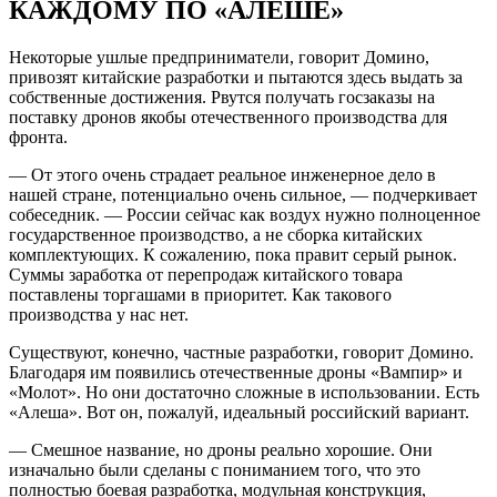
КАЖДОМУ ПО «АЛЕШЕ»
Некоторые ушлые предприниматели, говорит Домино,
привозят китайские разработки и пытаются здесь выдать за
собственные достижения. Рвутся получать госзаказы на
поставку дронов якобы оте­чественного производства для
фронта.
— От этого очень страдает реальное инженерное дело в
нашей стране, потенциально очень сильное, — подчеркивает
собеседник. — России сейчас как воздух нужно полноценное
государственное производство, а не сборка китайских
комплектующих. К сожалению, пока правит серый рынок.
Суммы заработка от перепродаж китайского товара
поставлены торгашами в приоритет. Как такового
производства у нас нет.
Существуют, конечно, частные разработки, говорит Домино.
Благодаря им появились оте­чественные дроны «Вампир» и
«Молот». Но они достаточно сложные в использовании. Есть
«Алеша». Вот он, пожалуй, идеальный российский вариант.
— Смешное название, но дроны реально хорошие. Они
изначально были сделаны с пониманием того, что это
полностью боевая разработка, модульная конструкция,