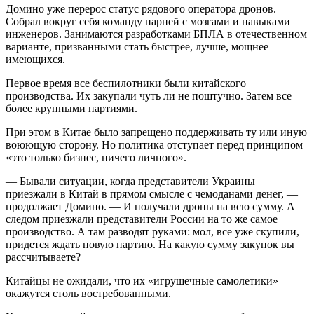
Домино уже перерос статус рядового оператора дронов.
Собрал вокруг себя команду парней с мозгами и навыками
инженеров. Занимаются разработками БПЛА в отечественном
варианте, призванными стать быстрее, лучше, мощнее
имеющихся.
Первое время все беспилотники были китайского
производства. Их закупали чуть ли не поштучно. Затем все
более крупными партиями.
При этом в Китае было запрещено поддерживать ту или иную
воюющую сторону. Но политика отступает перед принципом
«это только бизнес, ничего личного».
— Бывали ситуации, когда представители Украины
приезжали в Китай в прямом смысле с чемоданами денег, —
продолжает Домино. — И получали дроны на всю сумму. А
следом приезжали представители России на то же самое
производство. А там разводят руками: мол, все уже скупили,
придется ждать новую партию. На какую сумму закупок вы
рассчитываете?
Китайцы не ожидали, что их «игрушечные самолетики»
окажутся столь востребованными.