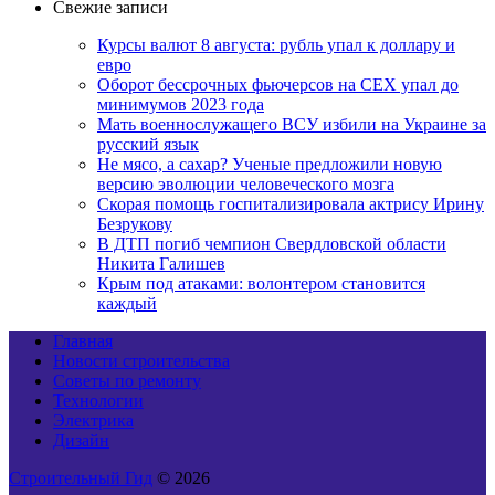
Свежие записи
Курсы валют 8 августа: рубль упал к доллару и
евро
Оборот бессрочных фьючерсов на CEX упал до
минимумов 2023 года
Мать военнослужащего ВСУ избили на Украине за
русский язык
Не мясо, а сахар? Ученые предложили новую
версию эволюции человеческого мозга
Скорая помощь госпитализировала актрису Ирину
Безрукову
В ДТП погиб чемпион Свердловской области
Никита Галишев
Крым под атаками: волонтером становится
каждый
Главная
Новости строительства
Советы по ремонту
Технологии
Электрика
Дизайн
Строительный Гид
© 2026