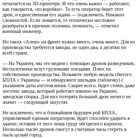
печатается на 3D-принтере. И что очень важно — работают,
как говорится, «из коробки». То есть оператор берет этот
дрон, и единственная его задача — подключить. Никаких
сложностей. Если ломается, то технически несложно
разобраться в причине поломки, починить, — отметил
военный инженер.
Но таких «Алеш» на фронт нужно много, очень много. Для их
производства требуются заводы, не один-два, а десятки по
всей стране.
— На Украину, мы это видим с помощью дронов-разведчиков,
беспилотники везут грузовыми поездами. Плюс их
собственные производства. Возьмите любую модель сбитого
БПЛА с Украины — и обнаружите шильдик (табличку) с
указанием даты изготовления. Скорее всего, будет стоять даже
логотип завода, который работает именно на Украине,
заводская сборка. Для них потерять большой дрон ничего не
значит — следующий запустят.
Не исключено, что в ближайшем будущем рой БПЛА,
управляемый единым оператором, будет способен ударить в
здание, оставив от него лишь груду обгорелого кирпича.
Несколько тысяч дронов смогут в считаные часы стереть в
пыль целый город.