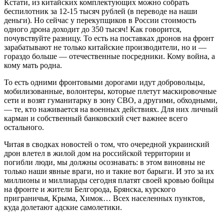
Кстати, из китайских комплектующих можно собрать
беспилотник за 12-15 тысяч рублей (в переводе на наши
деньги). Но сейчас у перекупщиков в России стоимость
одного дрона доходит до 350 тысяч! Как говорится,
почувствуйте разницу. То есть на поставках дронов на фронт
зарабатывают не только китайские производители, но и —
гораздо больше — отечественные посредники. Кому война, а
кому мать родна.
То есть одними фронтовыми дорогами идут добровольцы,
мобилизованные, волонтеры, которые плетут маскировочные
сети и возят гуманитарку в зону СВО, а другими, обходными,
— те, кто наживается на военных действиях. Для них личный
карман и собственный банковский счет важнее всего
остального.
Читая в сводках новостей о том, что очередной украинский
дрон влетел в жилой дом на российской территории и
погибли люди, мы должны осознавать: в этом виновны не
только наши явные враги, но и такие вот барыги. И это за их
миллионы и миллиарды сегодня платят своей кровью бойцы
на фронте и жители Белгорода, Брянска, курского
приграничья, Крыма, Химок… Всех населенных пунктов,
куда долетают адские самолетики.