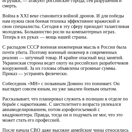
игрушки, — атакуют российские города, сея разрушения и
смерть.
Война в XXI веке становится войной дронов. И для победы
нам нужна своя боевая техника эффективнее вражеской и
свои специалисты. Сегодня в эту сферу приходит талантливая
молодежь. Большинство росли на компьютерных играх.
Теперь в их руках — мощь нашей страны.
С распадом СССР военная инженерная мысль в России была
почти убита. Поэтому военный инженер в современных
реалиях — штучный товар. И крайне опасный вид занятий.
Украинская сторона ведет охоту на российских разработчиков
вооружений. За их головы объявлены огромные суммы.
Приказ — устранять физически.
Собеседник «МН» с позывным Домино это понимает. Он
выглядит совсем юным, но уже закален боевым опытом.
Рассказывает, что планировал служить в полиции в отделе по
борьбе с наркотиками. С шестилетнего возраста увлекался
авиамоделированием, потом аэрофотосъемкой с
квадрокоптера. Правда, тогда он и подумать не мог, что это
может стать его профессией.
После начала СВО даже высокие армейские чины относились