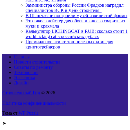
Замминистра обороны России Фрадков наградил
специалистов ВСК в День строителя
В Шэньчжэне построили музей извилистой формы
Что такое клейстер для обоев и как его сварить из
муки и крахмала
Калькулятор LICKINGCAT в RUB: сколько стоит 1
world licking cat в российских рублях
Премиальное чтиво: топ полезных книг для
криптотрейдеров
Главная
Новости строительства
Советы по ремонту
Технологии
Электрика
Дизайн
Строительный Гид
© 2026
Политика конфиденциальности
Тема от
WP Puzzle
➤