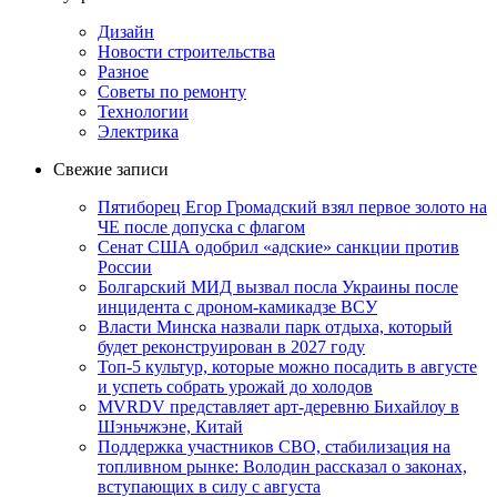
Дизайн
Новости строительства
Разное
Советы по ремонту
Технологии
Электрика
Свежие записи
Пятиборец Егор Громадский взял первое золото на
ЧЕ после допуска с флагом
Сенат США одобрил «адские» санкции против
России
Болгарский МИД вызвал посла Украины после
инцидента с дроном-камикадзе ВСУ
Власти Минска назвали парк отдыха, который
будет реконструирован в 2027 году
Топ-5 культур, которые можно посадить в августе
и успеть собрать урожай до холодов
MVRDV представляет арт-деревню Бихайлоу в
Шэньчжэне, Китай
Поддержка участников СВО, стабилизация на
топливном рынке: Володин рассказал о законах,
вступающих в силу с августа