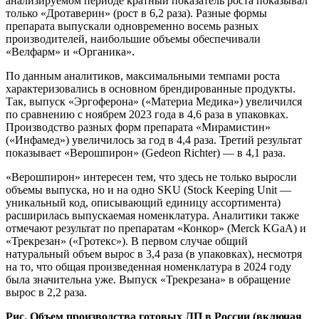
анализируемом периоде кратный показатель роста показывал
только «Дротаверин» (рост в 6,2 раза). Разные формы
препарата выпускали одновременно восемь разных
производителей, наибольшие объемы обеспечивали
«Велфарм» и «Органика».
По данным аналитиков, максимальными темпами роста
характеризовались в основном брендированные продукты.
Так, выпуск «Эргоферона» («Материа Медика») увеличился
по сравнению с ноябрем 2023 года в 4,6 раза в упаковках.
Производство разных форм препарата «Мирамистин»
(«Инфамед») увеличилось за год в 4,4 раза. Третий результат
показывает «Верошпирон» (Gedeon Richter) — в 4,1 раза.
«Верошпирон» интересен тем, что здесь не только выросли
объемы выпуска, но и на одно SKU (Stock Keeping Unit —
уникальный код, описывающий единицу ассортимента)
расширилась выпускаемая номенклатура. Аналитики также
отмечают результат по препаратам «Конкор» (Merck KGaA) и
«Трекрезан» («Гротекс»). В первом случае общий
натуральный объем вырос в 3,4 раза (в упаковках), несмотря
на то, что общая произведенная номенклатура в 2024 году
была значительна уже. Выпуск «Трекрезана» в обращение
вырос в 2,2 раза.
Рис. Объем производства готовых ЛП в России (включая