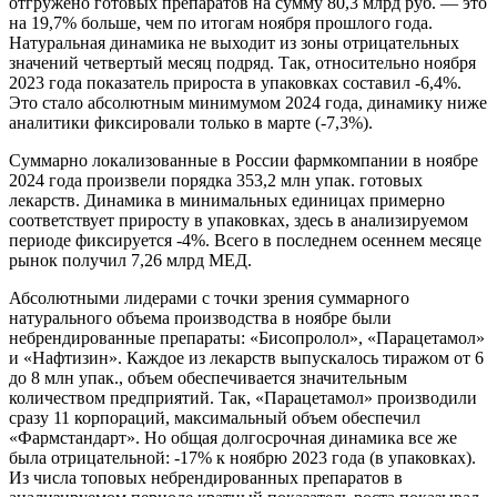
отгружено готовых препаратов на сумму 80,3 млрд руб. — это
на 19,7% больше, чем по итогам ноября прошлого года.
Натуральная динамика не выходит из зоны отрицательных
значений четвертый месяц подряд. Так, относительно ноября
2023 года показатель прироста в упаковках составил -6,4%.
Это стало абсолютным минимумом 2024 года, динамику ниже
аналитики фиксировали только в марте (-7,3%).
Суммарно локализованные в России фармкомпании в ноябре
2024 года произвели порядка 353,2 млн упак. готовых
лекарств. Динамика в минимальных единицах примерно
соответствует приросту в упаковках, здесь в анализируемом
периоде фиксируется -4%. Всего в последнем осеннем месяце
рынок получил 7,26 млрд МЕД.
Абсолютными лидерами с точки зрения суммарного
натурального объема производства в ноябре были
небрендированные препараты: «Бисопролол», «Парацетамол»
и «Нафтизин». Каждое из лекарств выпускалось тиражом от 6
до 8 млн упак., объем обеспечивается значительным
количеством предприятий. Так, «Парацетамол» производили
сразу 11 корпораций, максимальный объем обеспечил
«Фармстандарт». Но общая долгосрочная динамика все же
была отрицательной: -17% к ноябрю 2023 года (в упаковках).
Из числа топовых небрендированных препаратов в