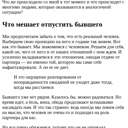
Что же происходило со мной в тот момент и что происходит с
многими людьми, которые оказываются в аналогичной
ситуации?
Что мешает отпустить бывшего
Мы предпочитаем забыть о том, что есть реальный человек.
Выбираем свою проекцию на него и годами так живем. Вот
как это бывает. Мы знакомимся с человеком. Решаем для себя,
какой он, чего от него и от наших отношений с ним ждем. И
усиленно вкладываемся в эти отношения, ожидая отдачи от
партнера — но именно той, которую мы сами себе
нафантазировали. А он ее не дает.
И это ощущение разочарования от
неоправданности ожиданий не уходит даже тогда,
когда мы расстаемся
Бывшего уже нет рядом. Казалось бы, можно радоваться. Но
время идет, а боль, вина, обида продолжают вспышками
насаждать нам. И это так странно: ведь иногда мы ловим себя
на мысли, что человек не очень-то и подходил на роль
партнера для нас.
Но все равно обижаемся, потому что он не оправдал