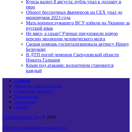
Курсы валют 8 августа: рубль упал к доллару и
евро
Оборот бессрочных фьючерсов на CEX упал до
минимумов 2023 года
Мать военнослужащего ВСУ избили на Украине за
русский язык
Не мясо, а сахар? Ученые предложили новую
версию эволюции человеческого мозга
Скорая помощь госпитализировала актрису Ирину
Безрукову
В ДТП погиб чемпион Свердловской области
Никита Галишев
Крым под атаками: волонтером становится
каждый
Главная
Новости строительства
Советы по ремонту
Технологии
Электрика
Дизайн
Строительный Гид
© 2026
Политика конфиденциальности