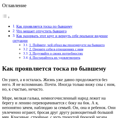
Оглавление
Как проявляется тоска по бывшему
Что мешает отпустить бывшего
Как разорвать этот круг и вернуть себе реальное видение
ситуации
1. Поймите, чей образ вы проецируете на бывшего
2. Оцените себя в отношениях с ним
3. Подумайте о своих потребностях
4. Постарайтесь их удовлетворить
Как проявляется тоска по бывшему
Он ушел, а я осталась. Жизнь уже давно продолжается без
него. Я не вспоминаю. Почти. Иногда только вижу сны с ним,
но, к счастью, нечасто.
Море, мелкая галька, немногочисленный народ лежит на
берегу и лениво переворачивается с боку на бок. А я,
непонятно зачем, наблюдаю за семьей. Он, она и ребенок. Они
увлеченно играют, бросая друг другу разноцветный большой
мяч. Красивые, стройные, с чуть тронутой бронзой загара