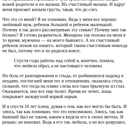
кожей родители и их малыш. Их счастливый малыш. И вдруг
меня пронзает копьем грусть, такая, что до слез.
Что это со мной? Я не понимаю. Ведь у меня все хорошо:
любимый муж, ребенок большой и ребенок маленький.
Почему я так долго рассматриваю эту семью? Почему мне так
больно? Я готова разреветься. Женщина так похожа на меня в
то время, мужчина — на моего бывшего. А их счастливый
ребенок похож на нашего, который таким счастливым никогда
не был, потому что и не родился вовсе.
Спустя годы работы над собой я, конечно, поняла,
что любила образ, а не настоящего человека
Но боль от разочарования и стыда, от разбившихся надежд и
неудачи, постигшей меня тех в отношениях, оказалась столь
сильной, что тогда на пляже слезы все-таки брызнули из глаз.
Оказывается, оно все еще болит. Время не лечит, лишь
покрывает заскорузлой коркой нарыв.
И я спустя 10 лет плачу, думая о том, как все могло бы быть. И
злюсь, так как понимаю, что это невозможно. Злюсь, так как
бывший был не таким, каким я видела его в своих мечтах. И
решаю: он виноват. Ведь я его так любила, а он все разрушил.