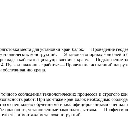
дготовка места для установки кран-балок. — Проведение геоде
 металлических конструкций: — Установка опорных консолей и
рокладка кабеля от щита управления к крану. — Подключение э
. 4. Пуско-наладочные работы: — Проведение испытаний нагруз
 и обслуживанию крана.
 точного соблюдения технологических процессов и строгого ко
зопасность работ: При монтаже кран-балок необходимо соблюда
иться специально обученными и квалифицированными специали
 безопасности, установленные законодательством. — Профессио
тельства и монтажа металлоконструкций.