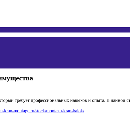
еимущества
оторый требует профессиональных навыков и опыта. В данной с
rem-kran-montage.ru/stock/montazh-kran-balok/