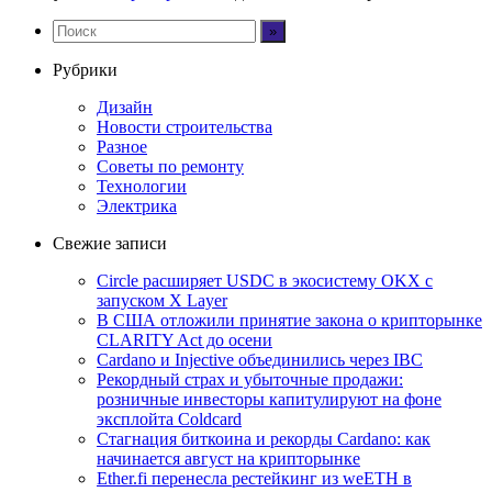
Рубрики
Дизайн
Новости строительства
Разное
Советы по ремонту
Технологии
Электрика
Свежие записи
Circle расширяет USDC в экосистему OKX с
запуском X Layer
В США отложили принятие закона о крипторынке
CLARITY Act до осени
Cardano и Injective объединились через IBC
Рекордный страх и убыточные продажи:
розничные инвесторы капитулируют на фоне
эксплойта Coldcard
Стагнация биткоина и рекорды Cardano: как
начинается август на крипторынке
Ether.fi перенесла рестейкинг из weETH в