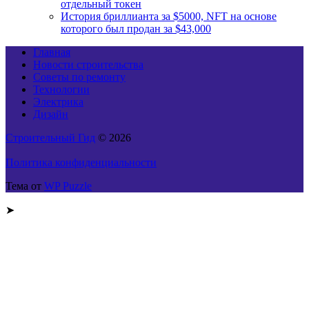
отдельный токен
История бриллианта за $5000, NFT на основе
которого был продан за $43,000
Главная
Новости строительства
Советы по ремонту
Технологии
Электрика
Дизайн
Строительный Гид
© 2026
Политика конфиденциальности
Тема от
WP Puzzle
➤