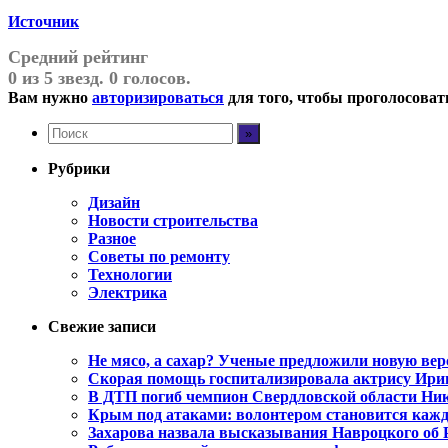
Источник
Средний рейтинг
0 из 5 звезд. 0 голосов.
Вам нужно
авторизироваться
для того, чтобы проголосоват
Рубрики
Дизайн
Новости строительства
Разное
Советы по ремонту
Технологии
Электрика
Свежие записи
Не мясо, а сахар? Ученые предложили новую вер
Скорая помощь госпитализировала актрису Ири
В ДТП погиб чемпион Свердловской области Ни
Крым под атаками: волонтером становится каж
Захарова назвала высказывания Навроцкого об