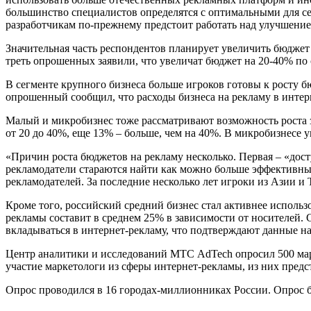
большинство специалистов определятся с оптимальными для се
разработчикам по-прежнему предстоит работать над улучшени
Значительная часть респондентов планирует увеличить бюджет н
треть опрошенных заявили, что увеличат бюджет на 20-40% по
В сегменте крупного бизнеса больше игроков готовы к росту 
опрошенный сообщил, что расходы бизнеса на рекламу в интер
Малый и микробизнес тоже рассматривают возможность роста за
от 20 до 40%, еще 13% – больше, чем на 40%. В микробизнесе
«Причин роста бюджетов на рекламу несколько. Первая – «дост
рекламодатели стараются найти как можно больше эффективны
рекламодателей. За последние несколько лет игроки из Азии и
Кроме того, российский средний бизнес стал активнее исполь
рекламы составит в среднем 25% в зависимости от носителей. 
вкладываться в интернет-рекламу, что подтверждают данные н
Центр аналитики и исследований МТС AdTech опросил 500 мар
участие маркетологи из сферы интернет-рекламы, из них предст
Опрос проводился в 16 городах-миллионниках России. Опрос б