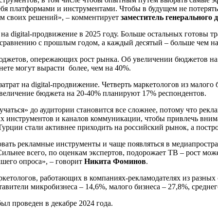
бя платформами и инструментами. Чтобы в будущем не потерять 
ем своих решений», – комментирует
заместитель генерального
а digital-продвижение в 2025 году. Больше остальных готовы тр
 сравнению с прошлым годом, а каждый десятый – больше чем н
бюджетов, опережающих рост рынка. Об увеличении бюджетов на
нете могут вырасти более, чем на 40%.
трат на digital-продвижение. Четверть маркетологов из малого
 увеличение бюджета на 20-40% планируют 17% респондентов.
учаться» до аудитории становится все сложнее, потому что рек
х инструментов и каналов коммуникации, чтобы привлечь вним
 Турции стали активнее приходить на российский рынок, а постр
зовать рекламные инструменты и чаще появляться в медиапростр
Сильнее всего, по оценкам экспертов, подорожает ТВ – рост мож
ашего опроса», – говорит
Никита Фоминов
.
кетологов, работающих в компаниях-рекламодателях из разных 
авители микробизнеса – 14,6%, малого бизнеса – 27,8%, среднег
ыл проведен в декабре 2024 года.