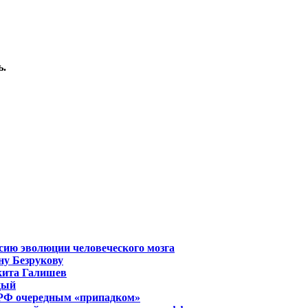
ь.
сию эволюции человеческого мозга
ну Безрукову
кита Галишев
дый
 РФ очередным «припадком»