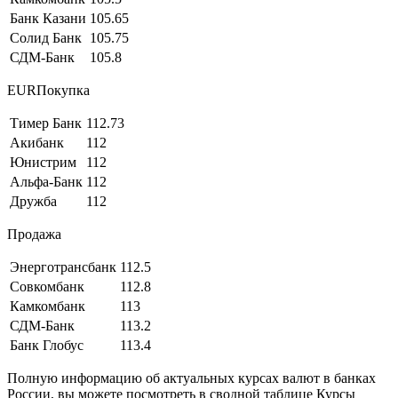
Банк Казани
105.65
Солид Банк
105.75
СДМ-Банк
105.8
EURПокупка
Тимер Банк
112.73
Акибанк
112
Юнистрим
112
Альфа-Банк
112
Дружба
112
Продажа
Энерготрансбанк
112.5
Совкомбанк
112.8
Камкомбанк
113
СДМ-Банк
113.2
Банк Глобус
113.4
Полную информацию об актуальных курсах валют в банках
России, вы можете посмотреть в сводной таблице Курсы