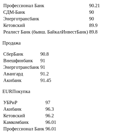
Профессионал Банк
90.21
СДМ-Банк
90
Энерготрансбанк
90
Кетовский
89.9
Реалист Банк (бывш. БайкалИнвестБанк)
89.8
Продажа
СберБанк
90.8
Внешфинбанк
91
Энерготрансбанк
91
Авангард
91.2
Акибанк
91.45
EURПокупка
УБРиР
97
Акибанк
96.3
Кетовский
96.2
Камкомбанк
96.01
Профессионал Банк
96.01