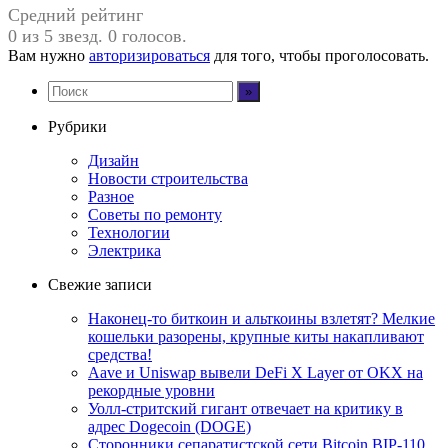
Средний рейтинг
0 из 5 звезд. 0 голосов.
Вам нужно
авторизироваться
для того, чтобы проголосовать.
Рубрики
Дизайн
Новости строительства
Разное
Советы по ремонту
Технологии
Электрика
Свежие записи
Наконец-то биткоин и альткоины взлетят? Мелкие
кошельки разорены, крупные киты накапливают
средства!
Aave и Uniswap вывели DeFi X Layer от OKX на
рекордные уровни
Уолл-стритский гигант отвечает на критику в
адрес Dogecoin (DOGE)
Сторонники сепаратистской сети Bitcoin BIP-110