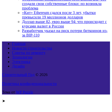
создали свои собственные блоки: но возникла
проблема
«Кит» Ethereum сдался после 3 лет, убытки
превысили 19 миллионов долларов
Доллар выше 82, евро выше 94: что происходит с
курсами валют в России
Разработчик указал на риск потери биткоинов из-
за BIP-110
Главная
Новости строительства
Советы по ремонту
Технологии
Электрика
Дизайн
Строительный Гид
© 2026
Политика конфиденциальности
Тема от
WP Puzzle
➤