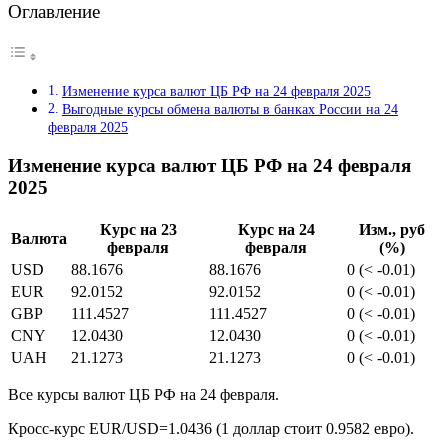
Оглавление
Изменение курса валют ЦБ РФ на 24 февраля 2025
Выгодные курсы обмена валюты в банках России на 24
февраля 2025
Изменение курса валют ЦБ РФ на 24 февраля
2025
Курс на 23
Курс на 24
Изм., руб
Валюта
февраля
февраля
(%)
USD
88.1676
88.1676
0 (< -0.01)
EUR
92.0152
92.0152
0 (< -0.01)
GBP
111.4527
111.4527
0 (< -0.01)
CNY
12.0430
12.0430
0 (< -0.01)
UAH
21.1273
21.1273
0 (< -0.01)
Все курсы валют ЦБ РФ на 24 февраля.
Кросс-курс EUR/USD=1.0436 (1 доллар стоит 0.9582 евро).