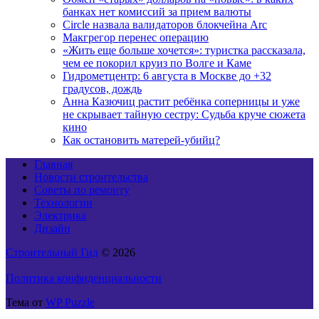
банках нет комиссий за прием валюты
Circle назвала валидаторов блокчейна Arc
Макгрегор перенес операцию
«Жить еще больше хочется»: туристка рассказала,
чем ее покорил круиз по Волге и Каме
Гидрометцентр: 6 августа в Москве до +32
градусов, дождь
Анна Казючиц растит ребёнка соперницы и уже
не скрывает тайную сестру: Судьба круче сюжета
кино
Как остановить матерей-убийц?
Главная
Новости строительства
Советы по ремонту
Технологии
Электрика
Дизайн
Строительный Гид
© 2026
Политика конфиденциальности
Тема от
WP Puzzle