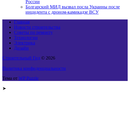
России
Болгарский МИД вызвал посла Украины после
инцидента с дроном-камикадзе ВСУ
Главная
Новости строительства
Советы по ремонту
Технологии
Электрика
Дизайн
Строительный Гид
© 2026
Политика конфиденциальности
Тема от
WP Puzzle
➤