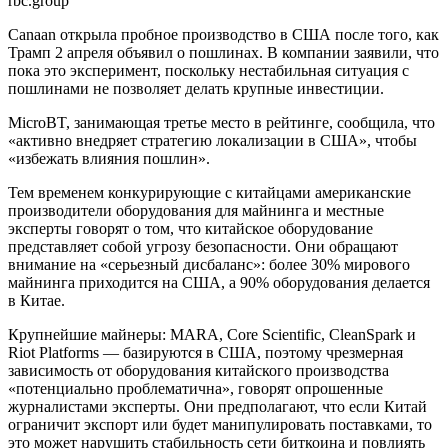
rbc.group
Canaan открыла пробное производство в США после того, как
Трамп 2 апреля объявил о пошлинах. В компании заявили, что
пока это эксперимент, поскольку нестабильная ситуация с
пошлинами не позволяет делать крупные инвестиции.
MicroBT, занимающая третье место в рейтинге, сообщила, что
«активно внедряет стратегию локализации в США», чтобы
«избежать влияния пошлин».
Тем временем конкурирующие с китайцами американские
производители оборудования для майнинга и местные
эксперты говорят о том, что китайское оборудование
представляет собой угрозу безопасности. Они обращают
внимание на «серьезный дисбаланс»: более 30% мирового
майнинга приходится на США, а 90% оборудования делается
в Китае.
Крупнейшие майнеры: MARA, Core Scientific, CleanSpark и
Riot Platforms — базируются в США, поэтому чрезмерная
зависимость от оборудования китайского производства
«потенциально проблематична», говорят опрошенные
журналистами эксперты. Они предполагают, что если Китай
ограничит экспорт или будет манипулировать поставками, то
это может нарушить стабильность сети биткоина и повлиять