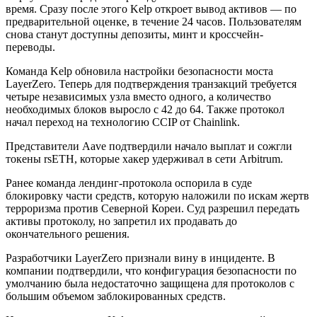
время. Сразу после этого Kelp откроет вывод активов — по
предварительной оценке, в течение 24 часов. Пользователям
снова станут доступны депозиты, минт и кроссчейн-
переводы.
Команда Kelp обновила настройки безопасности моста
LayerZero. Теперь для подтверждения транзакций требуется
четыре независимых узла вместо одного, а количество
необходимых блоков выросло с 42 до 64. Также протокол
начал переход на технологию CCIP от Chainlink.
Представители Aave подтвердили начало выплат и сожгли
токены rsETH, которые хакер удерживал в сети Arbitrum.
Ранее команда лендинг-протокола оспорила в суде
блокировку части средств, которую наложили по искам жертв
терроризма против Северной Кореи. Суд разрешил передать
активы протоколу, но запретил их продавать до
окончательного решения.
Разработчики LayerZero признали вину в инциденте. В
компании подтвердили, что конфигурация безопасности по
умолчанию была недостаточно защищена для протоколов с
большим объемом заблокированных средств.