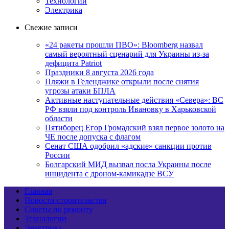
Технологии
Электрика
Свежие записи
«24 ракеты прошли ПВО»: Bloomberg назвал
самый вероятный сценарий для Украины из-за
дефицита Patriot
Праздники 8 августа 2026 года
Пляжи в Геленджике открыли после снятия
угрозы атаки БПЛА
Активные наступательные действия «Севера»: ВС
РФ взяли под контроль Ивановку в Харьковской
области
Пятиборец Егор Громадский взял первое золото на
ЧЕ после допуска с флагом
Сенат США одобрил «адские» санкции против
России
Болгарский МИД вызвал посла Украины после
инцидента с дроном-камикадзе ВСУ
Главная
Новости строительства
Советы по ремонту
Технологии
Электрика