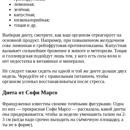
лимонная;
зелёная;
капустная;
низкокалорийная;
тощая и др.
Выбирая диету, смотрите, как ваш организм отреагирует на
основной продукт. Например, при повышенном желудочном
соке лимонная и грейпфрутовая противопоказаны. Капустная
вызывает сильнейшее брожение в животе и метеоризм. Тощая
и голливудская подойдут лишь тем, у кого есть сила воли и
нет недостатка в витаминах и минералах.
Не следует также сидеть на одной и той же диете дольше двух
недель. Чередуйте её с правильным питанием, чтобы
организм успевал восстанавливаться после стресса.
Диета от Софи Марсо
Француженки известны своими точёными фигурками. Одна
из них — прекрасная Софи Марсо — рассказала, какой диеты
она придерживается, чтобы за неделю уменьшить талию на 2-
3 см (когда надо срочно выходить на съёмочную площадку, а
ты не в форме).