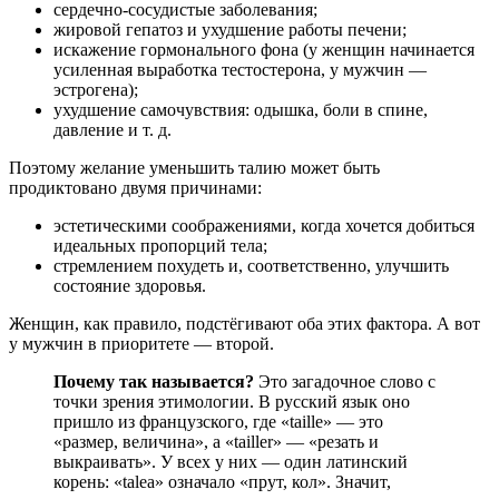
сердечно-сосудистые заболевания;
жировой гепатоз и ухудшение работы печени;
искажение гормонального фона (у женщин начинается
усиленная выработка тестостерона, у мужчин —
эстрогена);
ухудшение самочувствия: одышка, боли в спине,
давление и т. д.
Поэтому желание уменьшить талию может быть
продиктовано двумя причинами:
эстетическими соображениями, когда хочется добиться
идеальных пропорций тела;
стремлением похудеть и, соответственно, улучшить
состояние здоровья.
Женщин, как правило, подстёгивают оба этих фактора. А вот
у мужчин в приоритете — второй.
Почему так называется?
Это загадочное слово с
точки зрения этимологии. В русский язык оно
пришло из французского, где «taille» — это
«размер, величина», а «tailler» — «резать и
выкраивать». У всех у них — один латинский
корень: «talea» означало «прут, кол». Значит,