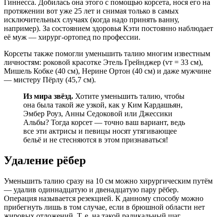
Гиннесса. Добилась она этого с помощью корсета, нося его на
протяжении вот уже 25 лет и снимая только в самых
исключительных случаях (когда надо принять ванну,
например). За состоянием здоровья Кэти постоянно наблюдает
её муж — хирург-ортопед по профессии.
Корсеты также помогли уменьшить талию многим известным
личностям: роковой красотке Этель Грейнджер (vт = 33 см),
Мишель Кобке (40 см), Нерине Ортон (40 см) и даже мужчине
— мистеру Пёрлу (45,7 см).
Из мира звёзд.
Хотите уменьшить талию, чтобы
она была такой же узкой, как у Ким Кардашьян,
Эмбер Роуз, Анны Седоковой или Джессики
Альбы? Тогда корсет — точно ваш вариант, ведь
все эти актрисы и певицы носят утягивающее
бельё и не стесняются в этом признаваться!
Удаление рёбер
Уменьшить талию сразу на 10 см можно хирургическим путём
— удалив одиннадцатую и двенадцатую пару рёбер.
Операция называется резекцией. К данному способу можно
прибегнуть лишь в том случае, если в брюшной области нет
жировых отложений. Т. е. на такой радикальный шаг