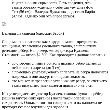
тщательно ими скрывается. Есть сведения, что
таким образом «сделали» себе фигуру Дита фон
Тиз (56 см) и Валерия Лукьянова, одесская Барби
(47 см). Однако они это опровергают.
Валерия Лукьянова (одесская Барби)
Современная пластическая хирургия может предложить
женщинам, желающим уменьшить талию, альтернативу
резекции рёбер. Например, метод доктора Кудзаева.
Стоимость — около $2 500. Как проводится данная операция:
со стороны спины в области нижних рёбер делаются
небольшие надрезы (до 3 см);
с помощью ультразвукового аппарата на рёбра наносится
надсечка, и они аккуратно надламываются;
это меняет направление угла нижних ребер, за счёт чего
талия визуально уменьшается примерно на 5 см.
Как утверждает сам доктор Кудзаев, главная функция рёбер
(защита внутренних органов) после такой операции
сохраняется. Однако стоит ли говорить, что их надломы не
проходят без последствий для здоровья.