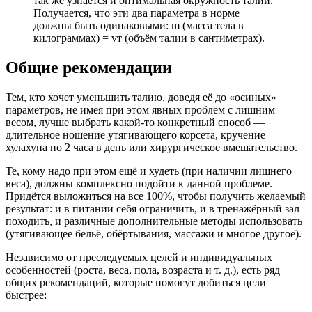
так же узнаётся и оптимальная окружность талии.
Получается, что эти два параметра в норме
должны быть одинаковыми: m (масса тела в
килограммах) = vт (объём талии в сантиметрах).
Общие рекомендации
Тем, кто хочет уменьшить талию, доведя её до «осиных»
параметров, не имея при этом явных проблем с лишним
весом, лучше выбрать какой-то конкретный способ —
длительное ношение утягивающего корсета, кручение
хулахупа по 2 часа в день или хирургическое вмешательство.
Те, кому надо при этом ещё и худеть (при наличии лишнего
веса), должны комплексно подойти к данной проблеме.
Придётся выложиться на все 100%, чтобы получить желаемый
результат: и в питании себя ограничить, и в тренажёрный зал
походить, и различные дополнительные методы использовать
(утягивающее бельё, обёртывания, массажи и многое другое).
Независимо от преследуемых целей и индивидуальных
особенностей (роста, веса, пола, возраста и т. д.), есть ряд
общих рекомендаций, которые помогут добиться цели
быстрее: