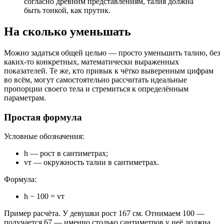
согласно древним представлениям, талия должна
быть тонкой, как прутик.
На сколько уменьшать
Можно задаться общей целью — просто уменьшить талию, без
каких-то конкретных, математически выраженных
показателей. Те же, кто привык к чётко выверенным цифрам
во всём, могут самостоятельно рассчитать идеальные
пропорции своего тела и стремиться к определённым
параметрам.
Простая формула
Условные обозначения:
h — рост в сантиметрах;
vт — окружность талии в сантиметрах.
Формула:
h − 100 = vт
Пример расчёта. У девушки рост 167 см. Отнимаем 100 —
получается 67 — именно столько сантиметров у неё должна