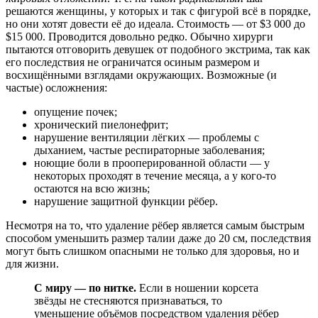
решаются женщины, у которых и так с фигурой всё в порядке,
но они хотят довести её до идеала. Стоимость — от $3 000 до
$15 000. Проводится довольно редко. Обычно хирурги
пытаются отговорить девушек от подобного экстрима, так как
его последствия не ограничатся осиным размером и
восхищёнными взглядами окружающих. Возможные (и
частые) осложнения:
опущение почек;
хронический пиелонефрит;
нарушение вентиляции лёгких — проблемы с
дыханием, частые респираторные заболевания;
ноющие боли в прооперированной области — у
некоторых проходят в течение месяца, а у кого-то
остаются на всю жизнь;
нарушение защитной функции рёбер.
Несмотря на то, что удаление рёбер является самым быстрым
способом уменьшить размер талии даже до 20 см, последствия
могут быть слишком опасными не только для здоровья, но и
для жизни.
С миру — по нитке.
Если в ношении корсета
звёзды не стесняются признаваться, то
уменьшение объёмов посредством удаления рёбер