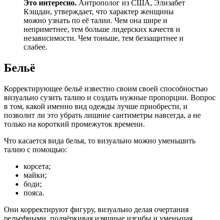
Это интересно.
Антрополог из США, Элизабет
Кэшдан, утверждает, что характер женщины
можно узнать по её талии. Чем она шире и
неприметнее, тем больше лидерских качеств и
независимости. Чем тоньше, тем беззащитнее и
слабее.
Бельё
Корректирующее бельё известно своим своей способностью
визуально сузить талию и создать нужные пропорции. Вопрос
в том, какой именно вид одежды лучше приобрести, и
позволит ли это убрать лишние сантиметры навсегда, а не
только на короткий промежуток времени.
Что касается вида белья, то визуально можно уменьшить
талию с помощью:
корсета;
майки;
боди;
пояса.
Они корректируют фигуру, визуально делая очертания
рельефными, подчёркивая изящные изгибы и уменьшая