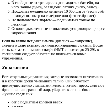
В свободные от тренировок дни ходить в бассейн, на
йогу, танцы (зумбу, бэллидэнс, латину, диско, сальсу).
Проходить ежедневно не менее 10 000 шагов (вести счёт
помогут шагомер на телефоне или фитнес-браслет).
Не пользоваться лифтом — подниматься только по
лестнице.
Освоить дыхательные гимнастики, ускоряющие процесс
жиросжигания.
Если на талию нет даже намёка (диагноз — ожирение),
сначала нужно активно заниматься кардионагрузками. После
того, как масса немного спадёт (ИМТ снизится до 25-29), в
тренировки следует обязательно включать силовые
упражнения.
Упражнения
Есть отдельные упражнения, которые позволяют интенсивно
и в короткие сроки уменьшить талию. Они работают
преимущественно с мышцами живота, качают пресс, сжигают
брюшной висцеральный жир, убирают валики с боков.
Лучшие среди них:
бег с поднятием коленей вверх;
вакуум;