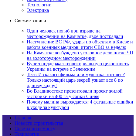
Технологии
Электрика
Свежие записи
Один человек погиб при взрыве на
месторождении на Камчатке, двое пострадали
Наступление ВС РФ, удары по объектам в Киеве и
работа военных медиков: итоги СВО за неделю
На Камчатке возбуждено уголовное дело после ЧП
на золоторудном месторождении
Вучич поддержал территориальную целостность
Украины на встрече с Зеленским
Тест: Из какого фильма или мультика этот лев?
Только настоящий царь зверей узнает все 8 по
одному кадру!
Во Владивостоке презентовали проект жилой
застройки на 400 га у сопки Синяя
Почему малина вырождается: 4 фатальные ошибки
в уходе за культурой
Главная
Новости строительства
Советы по ремонту
Технологии