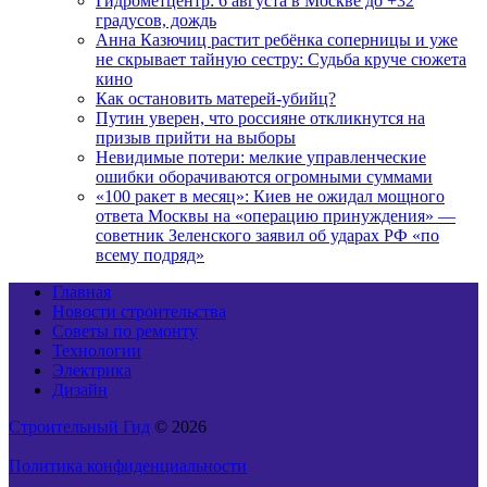
Гидрометцентр: 6 августа в Москве до +32
градусов, дождь
Анна Казючиц растит ребёнка соперницы и уже
не скрывает тайную сестру: Судьба круче сюжета
кино
Как остановить матерей-убийц?
Путин уверен, что россияне откликнутся на
призыв прийти на выборы
Невидимые потери: мелкие управленческие
ошибки оборачиваются огромными суммами
«100 ракет в месяц»: Киев не ожидал мощного
ответа Москвы на «операцию принуждения» —
советник Зеленского заявил об ударах РФ «по
всему подряд»
Главная
Новости строительства
Советы по ремонту
Технологии
Электрика
Дизайн
Строительный Гид
© 2026
Политика конфиденциальности