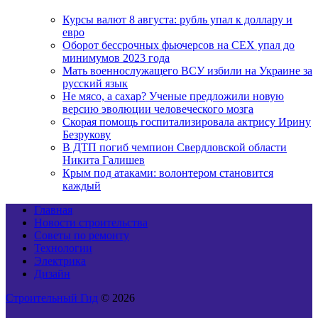
Курсы валют 8 августа: рубль упал к доллару и
евро
Оборот бессрочных фьючерсов на CEX упал до
минимумов 2023 года
Мать военнослужащего ВСУ избили на Украине за
русский язык
Не мясо, а сахар? Ученые предложили новую
версию эволюции человеческого мозга
Скорая помощь госпитализировала актрису Ирину
Безрукову
В ДТП погиб чемпион Свердловской области
Никита Галишев
Крым под атаками: волонтером становится
каждый
Главная
Новости строительства
Советы по ремонту
Технологии
Электрика
Дизайн
Строительный Гид
© 2026