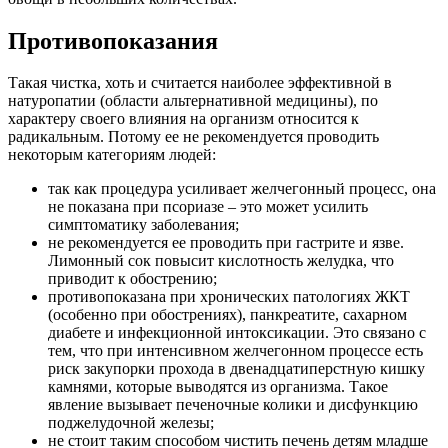
Противопоказания
Такая чистка, хоть и считается наиболее эффективной в
натуропатии (области альтернативной медицины), по
характеру своего влияния на организм относится к
радикальным. Потому ее не рекомендуется проводить
некоторым категориям людей:
так как процедура усиливает желчегонный процесс, она
не показана при псориазе – это может усилить
симптоматику заболевания;
не рекомендуется ее проводить при гастрите и язве.
Лимонный сок повысит кислотность желудка, что
приводит к обострению;
противопоказана при хронических патологиях ЖКТ
(особенно при обострениях), панкреатите, сахарном
диабете и инфекционной интоксикации. Это связано с
тем, что при интенсивном желчегонном процессе есть
риск закупорки прохода в двенадцатиперстную кишку
камнями, которые выводятся из организма. Такое
явление вызывает печеночные колики и дисфункцию
поджелудочной железы;
не стоит таким способом чистить печень детям младше