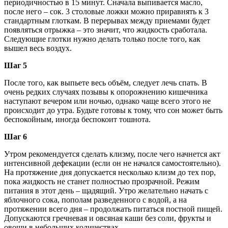
периодичностью в 15 минут. Сначала выпивается масло,
после него – сок. 3 столовые ложки можно приравнять к 3
стандартным глоткам. В перерывах между приемами будет
появляться отрыжка – это значит, что жидкость сработала.
Следующие глотки нужно делать только после того, как
вышел весь воздух.
Шаг 5
После того, как выпьете весь объём, следует лечь спать. В
очень редких случаях позывы к опорожнению кишечника
наступают вечером или ночью, однако чаще всего этого не
происходит до утра. Будьте готовы к тому, что сон может быть
беспокойным, иногда беспокоит тошнота.
Шаг 6
Утром рекомендуется сделать клизму, после чего начнется акт
интенсивной дефекации (если он не начался самостоятельно).
На протяжение дня допускается несколько клизм до тех пор,
пока жидкость не станет полностью прозрачной. Режим
питания в этот день – щадящий. Утро желательно начать с
яблочного сока, пополам разведенного с водой, а на
протяжении всего дня – продолжать питаться постной пищей.
Допускаются гречневая и овсяная каши без соли, фрукты и
овощи в небольших количествах.