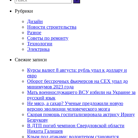
Рубрики
Дизайн
Новости строительства
Разное
Советы по ремонту
Технологии
Электрика
Свежие записи
Курсы валют 8 августа: рубль упал к доллару и
евро
Оборот бессрочных фьючерсов на CEX упал до
минимумов 2023 года
Мать военнослужащего ВСУ избили на Украине за
русский язык
Не мясо, а сахар? Ученые предложили новую
версию эволюции человеческого мозга
Скорая помощь госпитализировала актрису Ирину
Безрукову
В ДТП погиб чемпион Свердловской области
Никита Галишев
Крым под атаками: волонтером становится