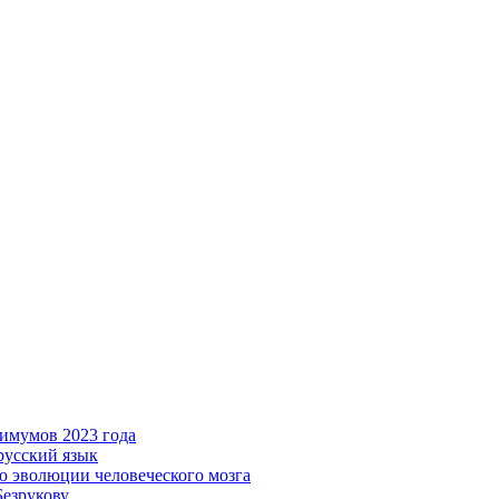
имумов 2023 года
русский язык
ю эволюции человеческого мозга
Безрукову