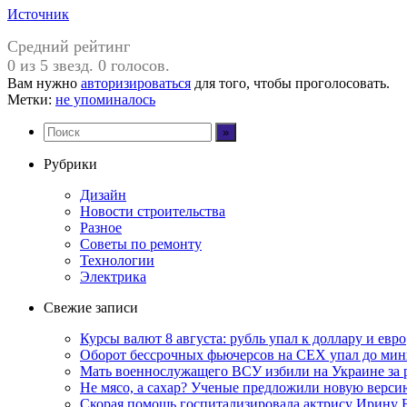
Источник
Средний рейтинг
0 из 5 звезд. 0 голосов.
Вам нужно
авторизироваться
для того, чтобы проголосовать.
Метки:
не упоминалось
Рубрики
Дизайн
Новости строительства
Разное
Советы по ремонту
Технологии
Электрика
Свежие записи
Курсы валют 8 августа: рубль упал к доллару и евро
Оборот бессрочных фьючерсов на CEX упал до мин
Мать военнослужащего ВСУ избили на Украине за 
Не мясо, а сахар? Ученые предложили новую верси
Скорая помощь госпитализировала актрису Ирину 