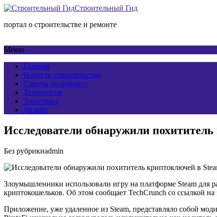
Строительный Гид
портал о строительстве и ремонте
Меню
Главная
Новости строительства
Советы по ремонту
Технологии
Электрика
Дизайн
Исследователи обнаружили похититель
Без рубрики
admin
Злоумышленники использовали игру на платформе Steam для р
криптокошельков. Об этом сообщает TechCrunch со ссылкой 
Приложение, уже удаленное из Steam, представляло собой мо