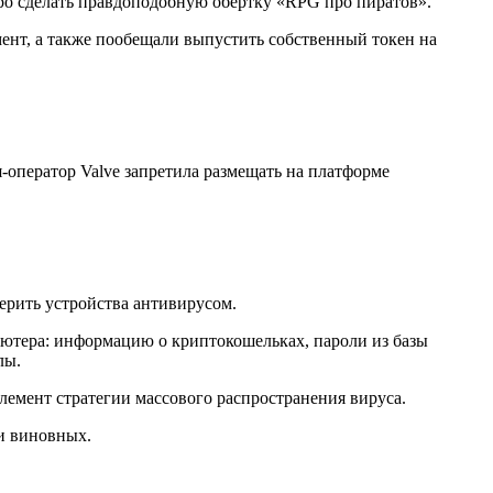
тро сделать правдоподобную обертку «RPG про пиратов».
мент, а также пообещали выпустить собственный токен на
-оператор Valve запретила размещать на платформе
ерить устройства антивирусом.
ьютера: информацию о криптокошельках, пароли из базы
лы.
емент стратегии массового распространения вируса.
ки виновных.