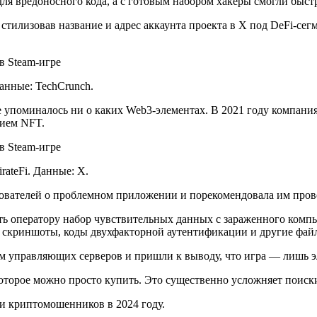
 для вредоносного кода, а с готовым набором хакеры смогли быс
тилизовав название и адрес аккаунта проекта в X под DeFi-сег
анные: TechCrunch.
 упоминалось ни о каких Web3-элементах. В 2021 году компания
нием NFT.
ateFi. Данные: X.
зователей о проблемном приложении и порекомендовала им пров
ть оператору набор чувствительных данных с зараженного комп
в, скриншоты, коды двухфакторной аутентификации и другие фай
 управляющих серверов и пришли к выводу, что игра — лишь эл
которое можно просто купить. Это существенно усложняет поис
ки криптомошенников в 2024 году.