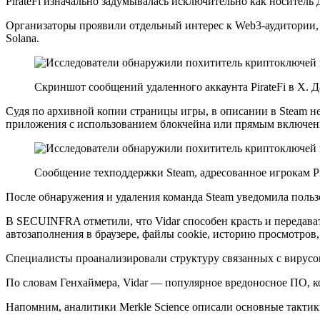
PirateFi изначально задумывалась исключительно как носитель
Организаторы проявили отдельный интерес к Web3-аудитории, с
Solana.
Скриншот сообщений удаленного аккаунта PirateFi в X. Д
Судя по архивной копии страницы игры, в описании в Steam не
приложения с использованием блокчейна или прямым включе
Сообщение техподдержки Steam, адресованное игрокам Pir
После обнаружения и удаления команда Steam уведомила поль
В SECUINFRA отметили, что Vidar способен красть и передава
автозаполнения в браузере, файлы cookie, историю просмотро
Специалисты проанализировали структуру связанных с вирусом
По словам Генхаймера, Vidar — популярное вредоносное ПО, 
Напомним, аналитики Merkle Science описали основные такти