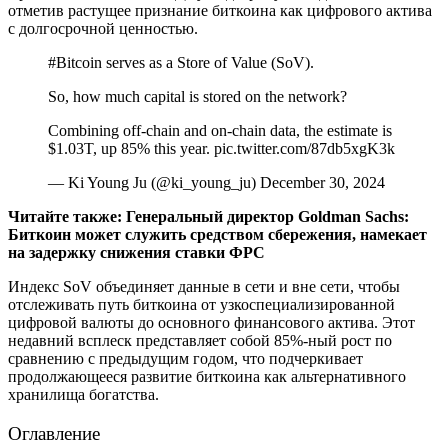
отметив растущее признание биткоина как цифрового актива
с долгосрочной ценностью.
#Bitcoin serves as a Store of Value (SoV).
So, how much capital is stored on the network?
Combining off-chain and on-chain data, the estimate is
$1.03T, up 85% this year. pic.twitter.com/87db5xgK3k
— Ki Young Ju (@ki_young_ju) December 30, 2024
Читайте также:
Генеральный директор Goldman Sachs:
Биткоин может служить средством сбережения, намекает
на задержку снижения ставки ФРС
Индекс SoV объединяет данные в сети и вне сети, чтобы
отслеживать путь биткоина от узкоспециализированной
цифровой валюты до основного финансового актива. Этот
недавний всплеск представляет собой 85%-ный рост по
сравнению с предыдущим годом, что подчеркивает
продолжающееся развитие биткоина как альтернативного
хранилища богатства.
Оглавление