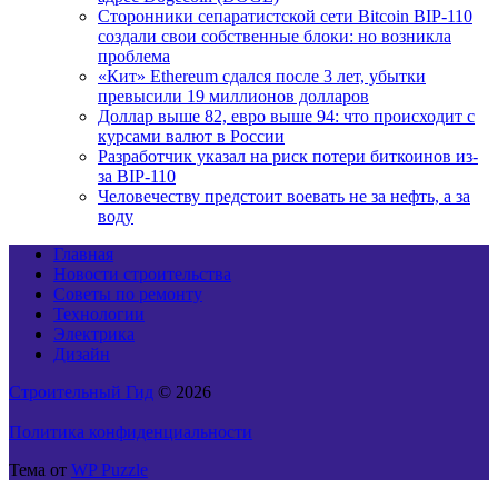
Сторонники сепаратистской сети Bitcoin BIP-110
создали свои собственные блоки: но возникла
проблема
«Кит» Ethereum сдался после 3 лет, убытки
превысили 19 миллионов долларов
Доллар выше 82, евро выше 94: что происходит с
курсами валют в России
Разработчик указал на риск потери биткоинов из-
за BIP-110
Человечеству предстоит воевать не за нефть, а за
воду
Главная
Новости строительства
Советы по ремонту
Технологии
Электрика
Дизайн
Строительный Гид
© 2026
Политика конфиденциальности
Тема от
WP Puzzle