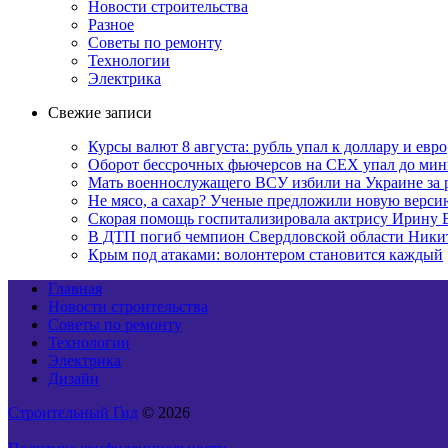
Новости строительства
Разное
Советы по ремонту
Технологии
Электрика
Свежие записи
Курсы валют 8 августа: рубль упал к доллару и евро
Оборот бессрочных фьючерсов на CEX упал до мин
Мать военнослужащего ВСУ избили на Украине за 
Не мясо, а сахар? Ученые предложили новую верси
Скорая помощь госпитализировала актрису Ирину 
В ДТП погиб чемпион Свердловской области Ники
Крым под атаками: волонтером становится каждый
Главная
Новости строительства
Советы по ремонту
Технологии
Электрика
Дизайн
Строительный Гид
© 2026