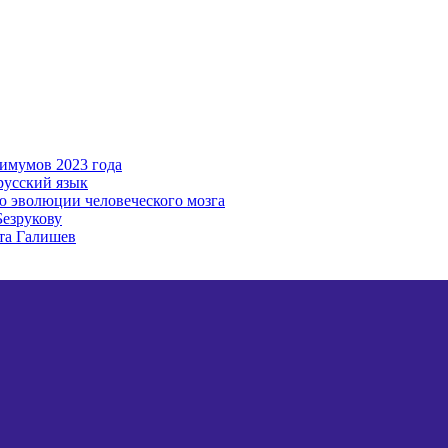
имумов 2023 года
русский язык
ю эволюции человеческого мозга
Безрукову
та Галишев