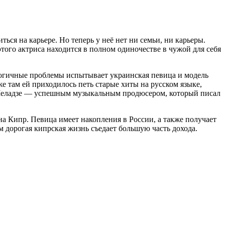
ься на карьере. Но теперь у неё нет ни семьи, ни карьеры.
того актриса находится в полном одиночестве в чужой для себя
алогичные проблемы испытывает украинская певица и модель
е там ей приходилось петь старые хиты на русском языке,
 Меладзе — успешным музыкальным продюсером, который писал
а Кипр. Певица имеет накопления в России, а также получает
м дорогая кипрская жизнь съедает большую часть дохода.