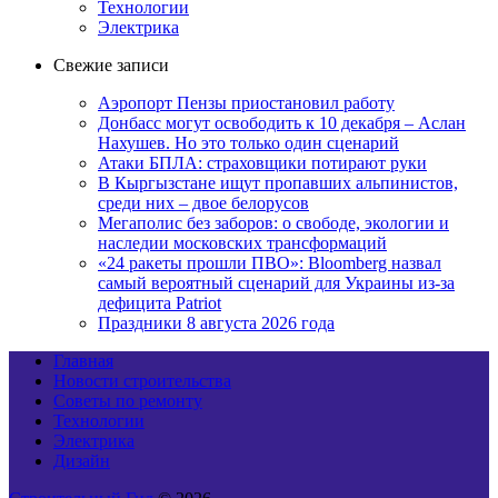
Технологии
Электрика
Свежие записи
Аэропорт Пензы приостановил работу
Донбасс могут освободить к 10 декабря – Аслан
Нахушев. Но это только один сценарий
Атаки БПЛА: страховщики потирают руки
В Кыргызстане ищут пропавших альпинистов,
среди них – двое белорусов
Мегаполис без заборов: о свободе, экологии и
наследии московских трансформаций
«24 ракеты прошли ПВО»: Bloomberg назвал
самый вероятный сценарий для Украины из-за
дефицита Patriot
Праздники 8 августа 2026 года
Главная
Новости строительства
Советы по ремонту
Технологии
Электрика
Дизайн