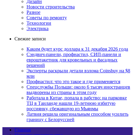
Дизайн
Новости строительства
Разное
Советы по ремонту
Технологии
Электрика
Свежие записи
Каким будет курс доллара к 31 декабря 2026 года
Сэндвич-панели, профнастил, СИП-панели и
евроштакетник для кровельных и фасадных
решений
Эксперты раскрыли детали взлома Coinsbuy на $8
млн
Профнастил: что это такое и где применяется
Спецслужбы Польши: около 6 тысяч иностранцев
выдворены из страны в этом году
Работала в Китае, попала в рабство: на парковке
ТЦ в Таиланде нашли 19-летнюю избитую
россиянку, сбежавшую из Мьянмы
Латвия решила оригинальным способом усилить
границу с Белоруссией
Главная