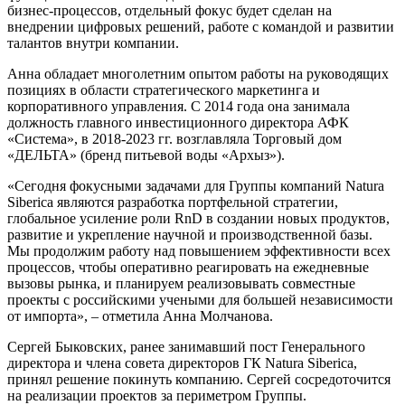
бизнес-процессов, отдельный фокус будет сделан на
внедрении цифровых решений, работе с командой и развитии
талантов внутри компании.
Анна обладает многолетним опытом работы на руководящих
позициях в области стратегического маркетинга и
корпоративного управления. С 2014 года она занимала
должность главного инвестиционного директора АФК
«Система», в 2018-2023 гг. возглавляла Торговый дом
«ДЕЛЬТА» (бренд питьевой воды «Архыз»).
«Сегодня фокусными задачами для Группы компаний Natura
Siberica являются разработка портфельной стратегии,
глобальное усиление роли RnD в создании новых продуктов,
развитие и укрепление научной и производственной базы.
Мы продолжим работу над повышением эффективности всех
процессов, чтобы оперативно реагировать на ежедневные
вызовы рынка, и планируем реализовывать совместные
проекты с российскими учеными для большей независимости
от импорта», – отметила Анна Молчанова.
Сергей Быковских, ранее занимавший пост Генерального
директора и члена совета директоров ГК Natura Siberica,
принял решение покинуть компанию. Сергей сосредоточится
на реализации проектов за периметром Группы.