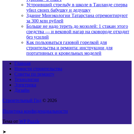
Устроивший стрельбу в школе в Таиланде сперва
убил своих бабушку и дедушку
Здание Минэкологии Татарстана отремонтируют
за 300 млн рублей
Больше не надо тереть до мозолей: 1 стакан этого
средства — и вековой нагар на сковороде отходит
без усилий
Как пользоваться газовой горелкой для
строительства и ремонта: инструкции для
портативных и кровельных моделей
Главная
Новости строительства
Советы по ремонту
Технологии
Электрика
Дизайн
Строительный Гид
© 2026
Политика конфиденциальности
Тема от
WP Puzzle
➤