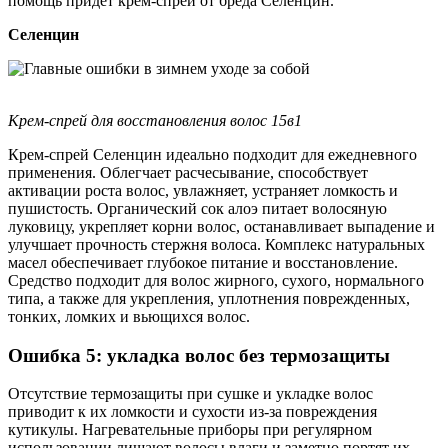
помощь придет крем-спрей от бреда Селенцин.
Селенцин
Крем-спрей для восстановления волос 15в1
Крем-спрей Селенцин идеально подходит для ежедневного
применения. Облегчает расчесывание, способствует
активации роста волос, увлажняет, устраняет ломкость и
пушистость. Органический сок алоэ питает волосяную
луковицу, укрепляет корни волос, останавливает выпадение и
улучшает прочность стержня волоса. Комплекс натуральных
масел обеспечивает глубокое питание и восстановление.
Средство подходит для волос жирного, сухого, нормального
типа, а также для укрепления, уплотнения поврежденных,
тонких, ломких и вьющихся волос.
Ошибка 5: укладка волос без термозащиты
Отсутствие термозащиты при сушке и укладке волос
приводит к их ломкости и сухости из-за повреждения
кутикулы. Нагревательные приборы при регулярном
использовании лишают волосы влаги и заметно портят их