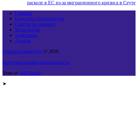
расколе в ЕС из-за миграционного кризиса в Сеуте
Главная
Новости строительства
Советы по ремонту
Технологии
Электрика
Дизайн
Строительный Гид
© 2026
Политика конфиденциальности
Тема от
WP Puzzle
➤