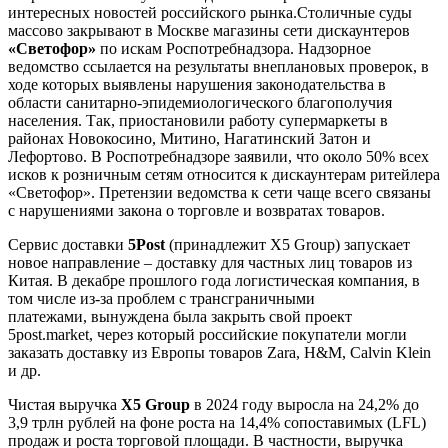
интересных новостей российского рынка.Столичные суды
массово закрывают в Москве магазины сети дискаунтеров
«Светофор»
по искам Роспотребнадзора. Надзорное
ведомство ссылается на результаты внеплановых проверок, в
ходе которых выявлены нарушения законодательства в
области санитарно-эпидемиологического благополучия
населения. Так, приостановили работу супермаркеты в
районах Новокосино, Митино, Нагатинский Затон и
Лефортово. В Роспотребнадзоре заявили, что около 50% всех
исков к розничным сетям относится к дискаунтерам ритейлера
«Светофор». Претензии ведомства к сети чаще всего связаны
с нарушениями закона о торговле и возвратах товаров.
Сервис доставки
5Post
(принадлежит X5 Group) запускает
новое направление – доставку для частных лиц товаров из
Китая. В декабре прошлого года логистическая компания, в
том числе из-за проблем с трансграничными
платежами, вынуждена была закрыть свой проект
5post.market, через который российские покупатели могли
заказать доставку из Европы товаров Zara, H&M, Calvin Klein
и др.
Чистая выручка
Х5 Group
в 2024 году выросла на 24,2% до
3,9 трлн рублей на фоне роста на 14,4% сопоставимых (LFL)
продаж и роста торговой площади. В частности, выручка