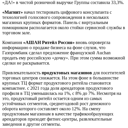
«ДА!» в чистой розничной выручке Группы составила 33,3%.
«Магнит»
начал тестировать цифрового консультанта с
технологией голосового сопровождения в нескольких
магазинах крупных форматов. Панель с виртуальным
помощником располагается около стойки сервисной службы в
торговом зале.
Компания
«АШАН Ритейл Россия»
вновь опровергла
информацию о продаже бизнеса на фоне слухов, что
Газпромбанк сделал предложение французской Auchan
продать ему российскую «дочку». При этом сумма возможной
сделки не раскрывается.
Привлекательность
продуктовых магазинов
для посетителей
торговых центров снижается. На этом фоне в большинстве
крупных ТЦ формат продуктового ритейла становится
компактнее. с 2021 года доля арендаторов продуктового
профиля в ТЦ уменьшилась на 1%, с 8% до 7%. Несмотря на
это, продуктовый ритейл остается одним из самых
устойчивых сегментов, среднегодовой рост денежного
оборота которого составляет около 12%. На смену
продуктовым магазинам в качестве трафикообразующих
арендаторов приходят фитнес-центры, развлекательные
заведения и другие сегменты.