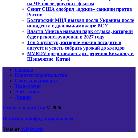
на ЧЕ после допуска с флагом
Сенат США одобрил «адские» санкции против
России
Болгарский МИД вызвал посла Украины после
инцидента с дроном-камикадзе ВСУ
Власти Минска назвали парк отдыха, который
будет реконструирован в 2027 году
Топ-5 культур, которые можно посадить в
августе и успеть собрать урожай до холодов
MVRDV представляет арт-деревню Бихайлоу в
Шэньчжэне, Китай
Главная
Новости строительства
Советы по ремонту
Технологии
Электрика
Дизайн
Строительный Гид
© 2026
Политика конфиденциальности
Тема от
WP Puzzle