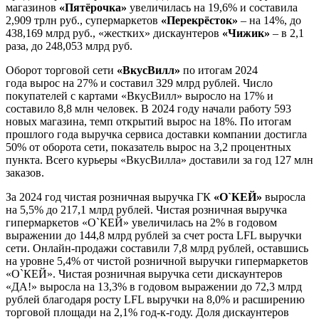
магазинов
«Пятёрочка»
увеличилась на 19,6% и составила
2,909 трлн руб., супермаркетов
«Перекрёсток»
– на 14%, до
438,169 млрд руб., «жестких» дискаунтеров
«Чижик»
– в 2,1
раза, до 248,053 млрд руб.
Оборот торговой сети
«ВкусВилл»
по итогам 2024
года вырос на 27% и составил 329 млрд рублей. Число
покупателей с картами «ВкусВилл» выросло на 17% и
составило 8,8 млн человек. В 2024 году начали работу 593
новых магазина, темп открытий вырос на 18%. По итогам
прошлого года выручка сервиса доставки компании достигла
50% от оборота сети, показатель вырос на 3,2 процентных
пункта. Всего курьеры «ВкусВилла» доставили за год 127 млн
заказов.
За 2024 год чистая розничная выручка ГК
«О`КЕЙ»
выросла
на 5,5% до 217,1 млрд рублей. Чистая розничная выручка
гипермаркетов «О`КЕЙ» увеличилась на 2% в годовом
выражении до 144,8 млрд рублей за счет роста LFL выручки
сети. Онлайн-продажи составили 7,8 млрд рублей, оставшись
на уровне 5,4% от чистой розничной выручки гипермаркетов
«О`КЕЙ». Чистая розничная выручка сети дискаунтеров
«ДА!» выросла на 13,3% в годовом выражении до 72,3 млрд
рублей благодаря росту LFL выручки на 8,0% и расширению
торговой площади на 2,1% год-к-году. Доля дискаунтеров