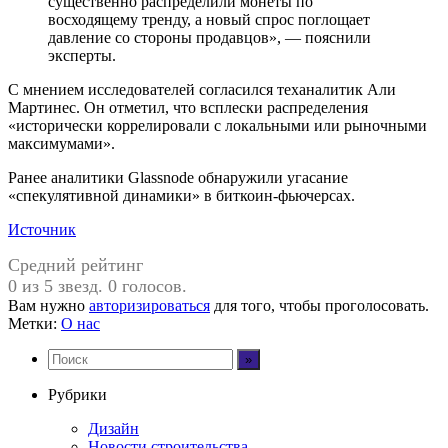
существенно распределили монеты по
восходящему тренду, а новый спрос поглощает
давление со стороны продавцов», — пояснили
эксперты.
С мнением исследователей согласился теханалитик Али
Мартинес. Он отметил, что всплески распределения
«исторически коррелировали с локальными или рыночными
максимумами».
Ранее аналитики Glassnode обнаружили угасание
«спекулятивной динамики» в биткоин-фьючерсах.
Источник
Средний рейтинг
0 из 5 звезд. 0 голосов.
Вам нужно
авторизироваться
для того, чтобы проголосовать.
Метки:
О нас
Рубрики
Дизайн
Новости строительства