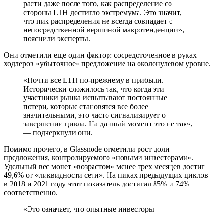
расти даже после того, как распределение со
стороны LTH достигло экстремума. Это значит,
что пик распределения не всегда совпадает с
непосредственной вершиной макротенденции», —
пояснили эксперты.
Они отметили еще один фактор: сосредоточенное в руках
ходлеров «убыточное» предложение на околонулевом уровне.
«Почти все LTH по-прежнему в прибыли.
Исторически сложилось так, что когда эти
участники рынка испытывают постоянные
потери, которые становятся все более
значительными, это часто сигнализирует о
завершении цикла. На данный момент это не так»,
— подчеркнули они.
Помимо прочего, в Glassnode отметили рост доли
предложения, контролируемого «новыми инвесторами».
Удельный вес монет «возрастом» менее трех месяцев достиг
49,6% от «ликвидности сети». На пиках предыдущих циклов
в 2018 и 2021 году этот показатель достигал 85% и 74%
соответственно.
«Это означает, что опытные инвесторы