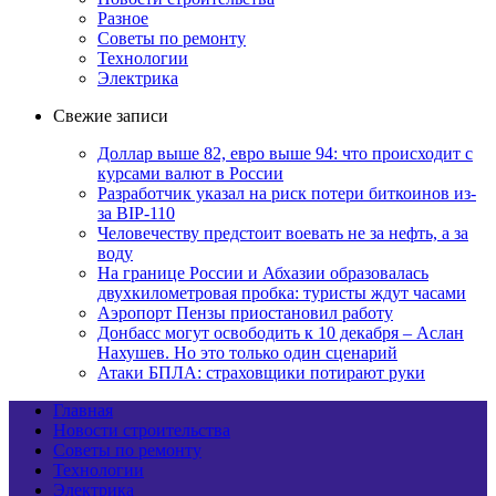
Разное
Советы по ремонту
Технологии
Электрика
Свежие записи
Доллар выше 82, евро выше 94: что происходит с
курсами валют в России
Разработчик указал на риск потери биткоинов из-
за BIP-110
Человечеству предстоит воевать не за нефть, а за
воду
На границе России и Абхазии образовалась
двухкилометровая пробка: туристы ждут часами
Аэропорт Пензы приостановил работу
Донбасс могут освободить к 10 декабря – Аслан
Нахушев. Но это только один сценарий
Атаки БПЛА: страховщики потирают руки
Главная
Новости строительства
Советы по ремонту
Технологии
Электрика