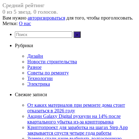
Средний рейтинг
0 из 5 звезд. 0 голосов.
Вам нужно
авторизироваться
для того, чтобы проголосовать.
Метки:
О нас
Рубрики
Дизайн
Новости строительства
Разное
Советы по ремонту
Технологии
Электрика
Свежие записи
От каких материалов при ремонте дома стоит
отказаться в 2026 году
Акции Galaxy Digital рухнули на 14% после
квартального убытка из-за крипторынка
Криптопроект для заработка на шагах Step App
закрывается спустя четыре года работы
Зумеры стали чаще выбирать долгосрочную