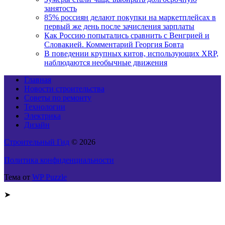
занятость
85% россиян делают покупки на маркетплейсах в
первый же день после зачисления зарплаты
Как Россию попытались сравнить с Венгрией и
Словакией. Комментарий Георгия Бовта
В поведении крупных китов, использующих XRP,
наблюдаются необычные движения
Главная
Новости строительства
Советы по ремонту
Технологии
Электрика
Дизайн
Строительный Гид
© 2026
Политика конфиденциальности
Тема от
WP Puzzle
➤