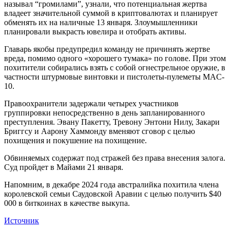
называл “громилами”, узнали, что потенциальная жертва
владеет значительной суммой в криптовалютах и планирует
обменять их на наличные 13 января. Злоумышленники
планировали выкрасть ювелира и отобрать активы.
Главарь якобы предупредил команду не причинять жертве
вреда, помимо одного «хорошего тумака» по голове. При этом
похитители собирались взять с собой огнестрельное оружие, в
частности штурмовые винтовки и пистолеты-пулеметы MAC-
10.
Правоохранители задержали четырех участников
группировки непосредственно в день запланированного
преступления. Эвану Пакетту, Тревону Энтони Нилу, Закари
Бриггсу и Аарону Хаммонду вменяют сговор с целью
похищения и покушение на похищение.
Обвиняемых содержат под стражей без права внесения залога.
Суд пройдет в Майами 21 января.
Напомним, в декабре 2024 года австралийка похитила члена
королевской семьи Саудовской Аравии с целью получить $40
000 в биткоинах в качестве выкупа.
Источник