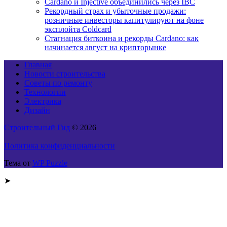
Cardano и Injective объединились через IBC
Рекордный страх и убыточные продажи:
розничные инвесторы капитулируют на фоне
эксплойта Coldcard
Стагнация биткоина и рекорды Cardano: как
начинается август на крипторынке
Главная
Новости строительства
Советы по ремонту
Технологии
Электрика
Дизайн
Строительный Гид
© 2026
Политика конфиденциальности
Тема от
WP Puzzle
➤